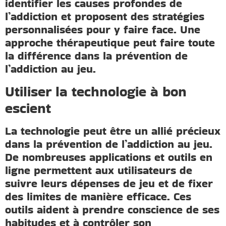
identifier les causes profondes de
l’addiction et proposent des stratégies
personnalisées pour y faire face. Une
approche thérapeutique peut faire toute
la différence dans la prévention de
l’addiction au jeu.
Utiliser la technologie à bon
escient
La technologie peut être un allié précieux
dans la prévention de l’addiction au jeu.
De nombreuses applications et outils en
ligne permettent aux utilisateurs de
suivre leurs dépenses de jeu et de fixer
des limites de manière efficace. Ces
outils aident à prendre conscience de ses
habitudes et à contrôler son