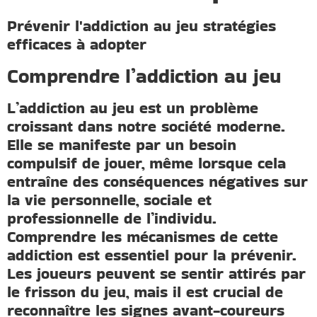
Prévenir l'addiction au jeu stratégies
efficaces à adopter
Comprendre l’addiction au jeu
L’addiction au jeu est un problème
croissant dans notre société moderne.
Elle se manifeste par un besoin
compulsif de jouer, même lorsque cela
entraîne des conséquences négatives sur
la vie personnelle, sociale et
professionnelle de l’individu.
Comprendre les mécanismes de cette
addiction est essentiel pour la prévenir.
Les joueurs peuvent se sentir attirés par
le frisson du jeu, mais il est crucial de
reconnaître les signes avant-coureurs