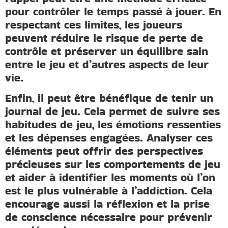
pour contrôler le temps passé à jouer. En
respectant ces limites, les joueurs
peuvent réduire le risque de perte de
contrôle et préserver un équilibre sain
entre le jeu et d’autres aspects de leur
vie.
Enfin, il peut être bénéfique de tenir un
journal de jeu. Cela permet de suivre ses
habitudes de jeu, les émotions ressenties
et les dépenses engagées. Analyser ces
éléments peut offrir des perspectives
précieuses sur les comportements de jeu
et aider à identifier les moments où l’on
est le plus vulnérable à l’addiction. Cela
encourage aussi la réflexion et la prise
de conscience nécessaire pour prévenir