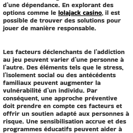
d’une dépendance. En explorant des
options comme le
lolajack casino
, il est
possible de trouver des solutions pour
jouer de manière responsable.
Les facteurs déclenchants de l’addiction
au jeu peuvent varier d’une personne à
l’autre. Des éléments tels que le stress,
l’isolement social ou des antécédents
familiaux peuvent augmenter la
vulnérabilité d’un individu. Par
conséquent, une approche préventive
doit prendre en compte ces facteurs et
offrir un soutien adapté aux personnes à
risque. Une sensibilisation accrue et des
programmes éducatifs peuvent aider à