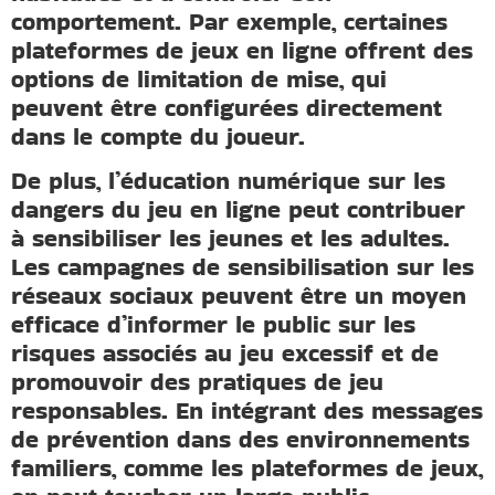
comportement. Par exemple, certaines
plateformes de jeux en ligne offrent des
options de limitation de mise, qui
peuvent être configurées directement
dans le compte du joueur.
De plus, l’éducation numérique sur les
dangers du jeu en ligne peut contribuer
à sensibiliser les jeunes et les adultes.
Les campagnes de sensibilisation sur les
réseaux sociaux peuvent être un moyen
efficace d’informer le public sur les
risques associés au jeu excessif et de
promouvoir des pratiques de jeu
responsables. En intégrant des messages
de prévention dans des environnements
familiers, comme les plateformes de jeux,