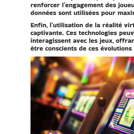
renforcer l’engagement des joueu
données sont utilisées pour maxim
Enfin, l’utilisation de la réalité
captivante. Ces technologies peuv
interagissent avec les jeux, off
être conscients de ces évolutions