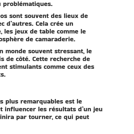
u problématiques.
nos sont souvent des lieux de
c d’autres. Cela crée un
, les jeux de table comme le
mosphère de camaraderie.
un monde souvent stressant, le
s de côté. Cette recherche de
ent stimulants comme ceux des
s.
es plus remarquables est le
 influencer les résultats d’un jeu
inira par tourner, ce qui peut