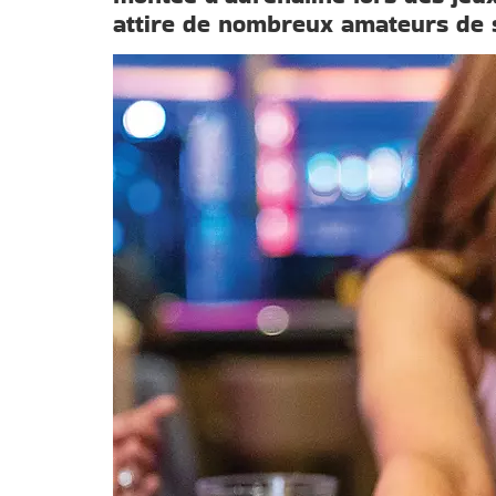
attire de nombreux amateurs de s