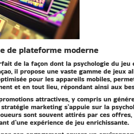
le de plateforme moderne
ait de la façon dont la psychologie du jeu e
raçao, il propose une vaste gamme de jeux a
optimisée pour les appareils mobiles, perme
ment et en tout lieu, répondant ainsi aux b
 promotions attractives, y compris un géné
 stratégie marketing s’appuie sur la psycho
 joueurs sont souvent attirés par ces offre
ant d’une expérience de jeu enrichissante.