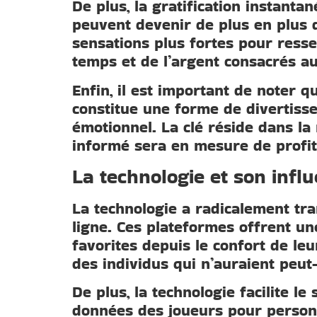
De plus, la gratification instan
peuvent devenir de plus en plus 
sensations plus fortes pour ress
temps et de l’argent consacrés au
Enfin, il est important de noter q
constitue une forme de divertisse
émotionnel. La clé réside dans la
informé sera en mesure de profit
La technologie et son inf
La technologie a radicalement tr
ligne. Ces plateformes offrent un
favorites depuis le confort de leur
des individus qui n’auraient peut
De plus, la technologie facilite l
données des joueurs pour personn