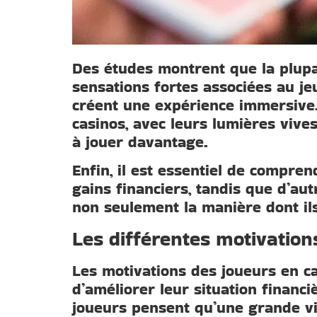
Des études montrent que la plupa
sensations fortes associées au je
créent une expérience immersive.
casinos, avec leurs lumières vives
à jouer davantage.
Enfin, il est essentiel de compre
gains financiers, tandis que d’au
non seulement la manière dont ils
Les différentes motivation
Les motivations des joueurs en c
d’améliorer leur situation financi
joueurs pensent qu’une grande vic