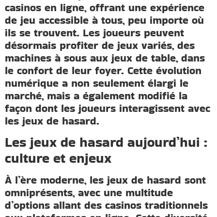
casinos en ligne, offrant une expérience
de jeu accessible à tous, peu importe où
ils se trouvent. Les joueurs peuvent
désormais profiter de jeux variés, des
machines à sous aux jeux de table, dans
le confort de leur foyer. Cette évolution
numérique a non seulement élargi le
marché, mais a également modifié la
façon dont les joueurs interagissent avec
les jeux de hasard.
Les jeux de hasard aujourd’hui :
culture et enjeux
À l’ère moderne, les jeux de hasard sont
omniprésents, avec une multitude
d’options allant des casinos traditionnels