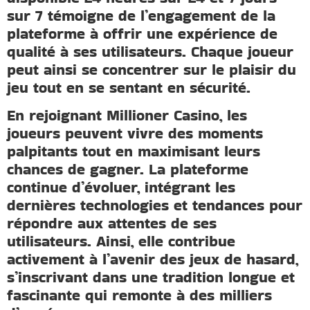
sur 7 témoigne de l’engagement de la
plateforme à offrir une expérience de
qualité à ses utilisateurs. Chaque joueur
peut ainsi se concentrer sur le plaisir du
jeu tout en se sentant en sécurité.
En rejoignant Millioner Casino, les
joueurs peuvent vivre des moments
palpitants tout en maximisant leurs
chances de gagner. La plateforme
continue d’évoluer, intégrant les
dernières technologies et tendances pour
répondre aux attentes de ses
utilisateurs. Ainsi, elle contribue
activement à l’avenir des jeux de hasard,
s’inscrivant dans une tradition longue et
fascinante qui remonte à des milliers