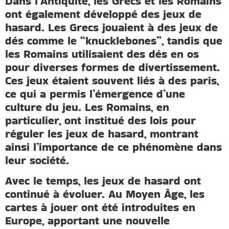
Dans l’Antiquité, les Grecs et les Romains
ont également développé des jeux de
hasard. Les Grecs jouaient à des jeux de
dés comme le “knucklebones”, tandis que
les Romains utilisaient des dés en os
pour diverses formes de divertissement.
Ces jeux étaient souvent liés à des paris,
ce qui a permis l’émergence d’une
culture du jeu. Les Romains, en
particulier, ont institué des lois pour
réguler les jeux de hasard, montrant
ainsi l’importance de ce phénomène dans
leur société.
Avec le temps, les jeux de hasard ont
continué à évoluer. Au Moyen Âge, les
cartes à jouer ont été introduites en
Europe, apportant une nouvelle