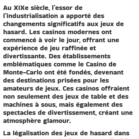
Au XIXe siècle, l’essor de
l’industrialisation a apporté des
changements significatifs aux jeux de
hasard. Les casinos modernes ont
commencé à voir le jour, offrant une
expérience de jeu raffinée et
divertissante. Des établissements
emblématiques comme le Casino de
Monte-Carlo ont été fondés, devenant
des destinations prisées pour les
amateurs de jeux. Ces casinos offraient
non seulement des jeux de table et des
machines à sous, mais également des
spectacles de divertissement, créant une
atmosphère glamour.
La légalisation des jeux de hasard dans