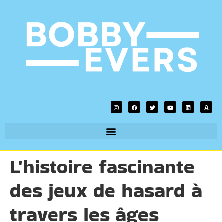
L'histoire fascinante
des jeux de hasard à
travers les âges