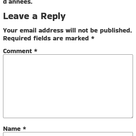
d’années.
Leave a Reply
Your email address will not be published.
Required fields are marked
*
Comment
*
Name
*