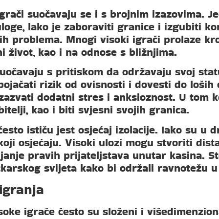
grači suočavaju se i s brojnim izazovima. Je
oge, lako je zaboraviti granice i izgubiti k
lnih problema. Mnogi visoki igrači prolaze k
i život, kao i na odnose s bližnjima.
 suočavaju s pritiskom da održavaju svoj sta
jačati rizik od ovisnosti i dovesti do loših 
azvati dodatni stres i anksioznost. U tom k
itelji, kao i biti svjesni svojih granica.
često ističu jest osjećaj izolacije. Iako su u
oji osjećaju. Visoki ulozi mogu stvoriti dist
janje pravih prijateljstava unutar kasina. St
karskog svijeta kako bi održali ravnotežu u
 igranja
oke igrače često su složeni i višedimenziona