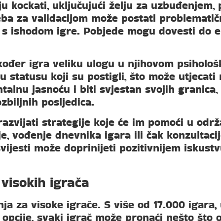
ju kockati, uključujući želju za uzbuđenjem,
ba za validacijom može postati problematič
 s ishodom igre. Pobjede mogu dovesti do eu
kođer igra veliku ulogu u njihovom psiholo
 u statusu koji su postigli, što može utjecati
talnu jasnoću i biti svjestan svojih granica,
biljnih posljedica.
 razvijati strategije koje će im pomoći u od
je, vođenje dnevnika igara ili čak konzultac
vijesti može doprinijeti pozitivnijem iskust
 visokih igrača
a za visoke igrače. S više od 17.000 igara, 
o opcije, svaki igrač može pronaći nešto što