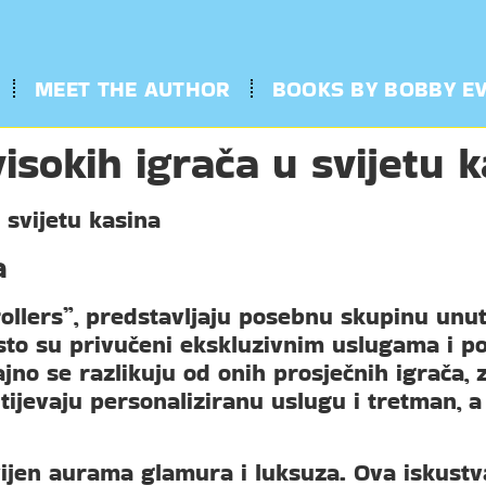
MEET THE AUTHOR
BOOKS BY BOBBY E
visokih igrača u svijetu 
 svijetu kasina
a
 rollers”, predstavljaju posebnu skupinu unut
esto su privučeni ekskluzivnim uslugama i p
jno se razlikuju od onih prosječnih igrača, 
ahtijevaju personaliziranu uslugu i tretman,
avijen aurama glamura i luksuza. Ova iskustv