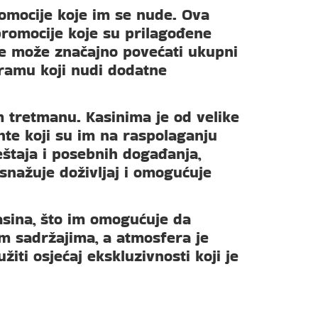
romocije koje im se nude. Ova
promocije koje su prilagođene
nje može značajno povećati ukupni
gramu koji nudi dodatne
m tretmanu. Kasinima je od velike
nte koji su im na raspolaganju
eštaja i posebnih događanja,
snažuje doživljaj i omogućuje
kasina, što im omogućuje da
m sadržajima, a atmosfera je
iti osjećaj ekskluzivnosti koji je