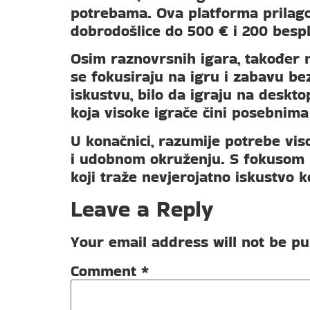
potrebama. Ova platforma prilago
dobrodošlice do 500 € i 200 bespl
Osim raznovrsnih igara, također 
se fokusiraju na igru i zabavu be
iskustvu, bilo da igraju na deskt
koja visoke igrače čini posebnima
U konačnici, razumije potrebe vis
i udobnom okruženju. S fokusom na 
koji traže nevjerojatno iskustvo k
Leave a Reply
Your email address will not be pu
Comment
*