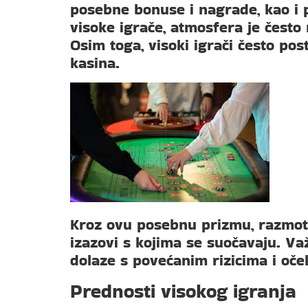
posebne bonuse i nagrade, kao i p
visoke igrače, atmosfera je često n
Osim toga, visoki igrači često pos
kasina.
Kroz ovu posebnu prizmu, razmotrit
izazovi s kojima se suočavaju. Va
dolaze s povećanim rizicima i oče
Prednosti visokog igranja