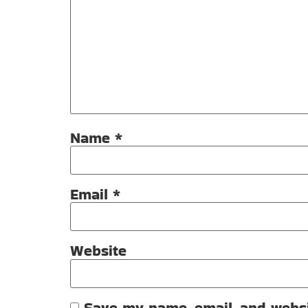
Name
*
Email
*
Website
Save my name, email, and websi