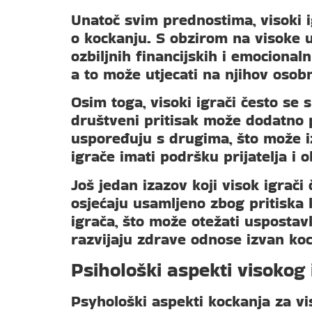
Unatoč svim prednostima, visoki i
o kockanju. S obzirom na visoke ul
ozbiljnih financijskih i emociona
a to može utjecati na njihov osobn
Osim toga, visoki igrači često se
društveni pritisak može dodatno po
uspoređuju s drugima, što može iz
igrače imati podršku prijatelja i ob
Još jedan izazov koji visok igrači 
osjećaju usamljeno zbog pritiska k
igrača, što može otežati uspostavl
razvijaju zdrave odnose izvan koc
Psihološki aspekti visokog
Psyhološki aspekti kockanja za vis