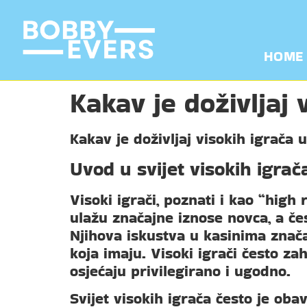
HOME
Kakav je doživljaj 
Kakav je doživljaj visokih igrača u
Uvod u svijet visokih igrač
Visoki igrači, poznati i kao “high
ulažu značajne iznose novca, a č
Njihova iskustva u kasinima znača
koja imaju. Visoki igrači često z
osjećaju privilegirano i ugodno.
Svijet visokih igrača često je ob