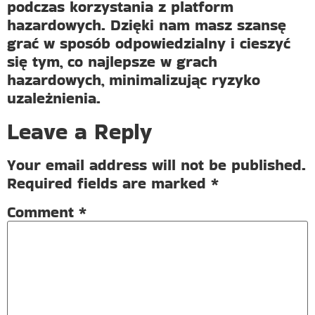
podczas korzystania z platform
hazardowych. Dzięki nam masz szansę
grać w sposób odpowiedzialny i cieszyć
się tym, co najlepsze w grach
hazardowych, minimalizując ryzyko
uzależnienia.
Leave a Reply
Your email address will not be published.
Required fields are marked
*
Comment
*