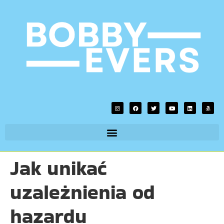
Jak unikać
uzależnienia od
hazardu