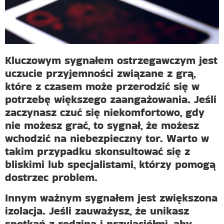
Kluczowym sygnałem ostrzegawczym jest
uczucie przyjemności związane z grą,
które z czasem może przerodzić się w
potrzebę większego zaangażowania. Jeśli
zaczynasz czuć się niekomfortowo, gdy
nie możesz grać, to sygnał, że możesz
wchodzić na niebezpieczny tor. Warto w
takim przypadku skonsultować się z
bliskimi lub specjalistami, którzy pomogą
dostrzec problem.
Innym ważnym sygnałem jest zwiększona
izolacja. Jeśli zauważysz, że unikasz
spotkań z rodziną i przyjaciółmi, aby