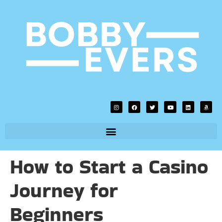
How to Start a Casino
Journey for
Beginners