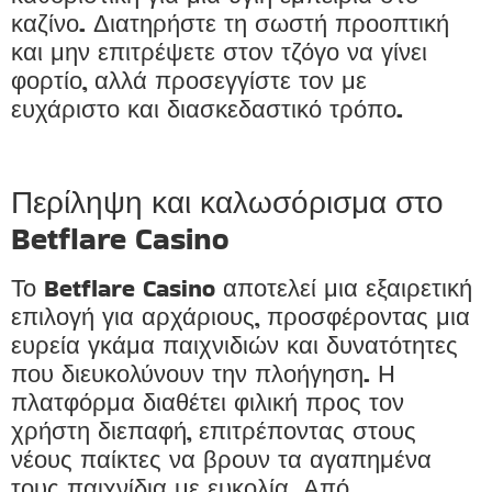
καζίνο. Διατηρήστε τη σωστή προοπτική
και μην επιτρέψετε στον τζόγο να γίνει
φορτίο, αλλά προσεγγίστε τον με
ευχάριστο και διασκεδαστικό τρόπο.
Περίληψη και καλωσόρισμα στο
Betflare Casino
Το Betflare Casino αποτελεί μια εξαιρετική
επιλογή για αρχάριους, προσφέροντας μια
ευρεία γκάμα παιχνιδιών και δυνατότητες
που διευκολύνουν την πλοήγηση. Η
πλατφόρμα διαθέτει φιλική προς τον
χρήστη διεπαφή, επιτρέποντας στους
νέους παίκτες να βρουν τα αγαπημένα
τους παιχνίδια με ευκολία. Από