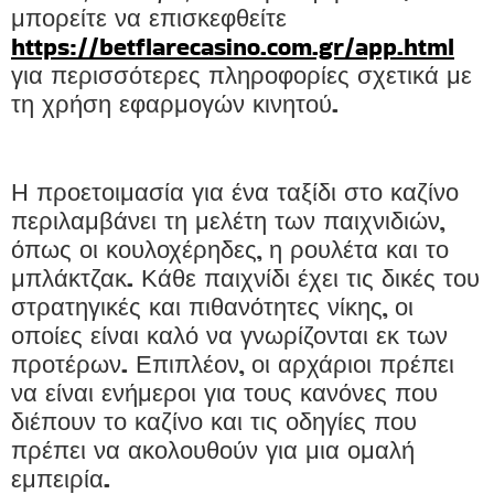
μπορείτε να επισκεφθείτε
https://betflarecasino.com.gr/app.html
για περισσότερες πληροφορίες σχετικά με
τη χρήση εφαρμογών κινητού.
Η προετοιμασία για ένα ταξίδι στο καζίνο
περιλαμβάνει τη μελέτη των παιχνιδιών,
όπως οι κουλοχέρηδες, η ρουλέτα και το
μπλάκτζακ. Κάθε παιχνίδι έχει τις δικές του
στρατηγικές και πιθανότητες νίκης, οι
οποίες είναι καλό να γνωρίζονται εκ των
προτέρων. Επιπλέον, οι αρχάριοι πρέπει
να είναι ενήμεροι για τους κανόνες που
διέπουν το καζίνο και τις οδηγίες που
πρέπει να ακολουθούν για μια ομαλή
εμπειρία.