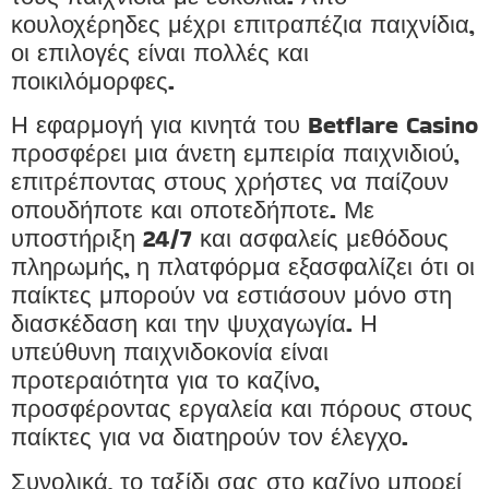
κουλοχέρηδες μέχρι επιτραπέζια παιχνίδια,
οι επιλογές είναι πολλές και
ποικιλόμορφες.
Η εφαρμογή για κινητά του Betflare Casino
προσφέρει μια άνετη εμπειρία παιχνιδιού,
επιτρέποντας στους χρήστες να παίζουν
οπουδήποτε και οποτεδήποτε. Με
υποστήριξη 24/7 και ασφαλείς μεθόδους
πληρωμής, η πλατφόρμα εξασφαλίζει ότι οι
παίκτες μπορούν να εστιάσουν μόνο στη
διασκέδαση και την ψυχαγωγία. Η
υπεύθυνη παιχνιδοκονία είναι
προτεραιότητα για το καζίνο,
προσφέροντας εργαλεία και πόρους στους
παίκτες για να διατηρούν τον έλεγχο.
Συνολικά, το ταξίδι σας στο καζίνο μπορεί