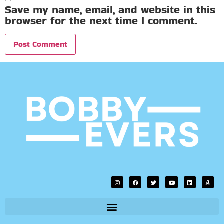
Save my name, email, and website in this
browser for the next time I comment.