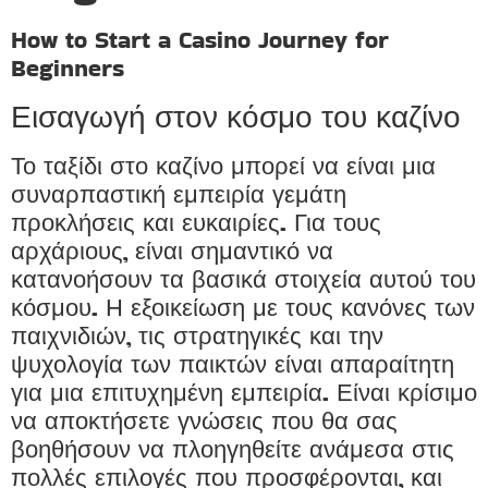
How to Start a Casino Journey for
Beginners
Εισαγωγή στον κόσμο του καζίνο
Το ταξίδι στο καζίνο μπορεί να είναι μια
συναρπαστική εμπειρία γεμάτη
προκλήσεις και ευκαιρίες. Για τους
αρχάριους, είναι σημαντικό να
κατανοήσουν τα βασικά στοιχεία αυτού του
κόσμου. Η εξοικείωση με τους κανόνες των
παιχνιδιών, τις στρατηγικές και την
ψυχολογία των παικτών είναι απαραίτητη
για μια επιτυχημένη εμπειρία. Είναι κρίσιμο
να αποκτήσετε γνώσεις που θα σας
βοηθήσουν να πλοηγηθείτε ανάμεσα στις
πολλές επιλογές που προσφέρονται, και