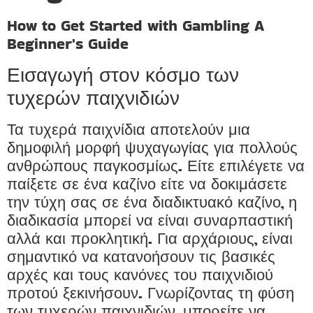
How to Get Started with Gambling A
Beginner's Guide
Εισαγωγή στον κόσμο των
τυχερών παιχνιδιών
Τα τυχερά παιχνίδια αποτελούν μια
δημοφιλή μορφή ψυχαγωγίας για πολλούς
ανθρώπους παγκοσμίως. Είτε επιλέγετε να
παίξετε σε ένα καζίνο είτε να δοκιμάσετε
την τύχη σας σε ένα διαδικτυακό καζίνο, η
διαδικασία μπορεί να είναι συναρπαστική
αλλά και προκλητική. Για αρχάριους, είναι
σημαντικό να κατανοήσουν τις βασικές
αρχές και τους κανόνες του παιχνιδιού
προτού ξεκινήσουν. Γνωρίζοντας τη φύση
των τυχερών παιχνιδιών, μπορείτε να