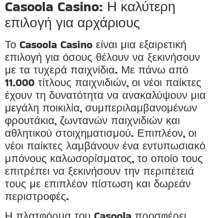
Casoola Casino: Η καλύτερη
επιλογή για αρχάριους
Το Casoola Casino είναι μια εξαιρετική
επιλογή για όσους θέλουν να ξεκινήσουν
με τα τυχερά παιχνίδια. Με πάνω από
11.000 τίτλους παιχνιδιών, οι νέοι παίκτες
έχουν τη δυνατότητα να ανακαλύψουν μια
μεγάλη ποικιλία, συμπεριλαμβανομένων
φρουτάκια, ζωντανών παιχνιδιών και
αθλητικού στοιχηματισμού. Επιπλέον, οι
νέοι παίκτες λαμβάνουν ένα εντυπωσιακό
μπόνους καλωσορίσματος, το οποίο τους
επιτρέπει να ξεκινήσουν την περιπέτειά
τους με επιπλέον πίστωση και δωρεάν
περιστροφές.
Η πλατφόρμα του Casoola προσφέρει