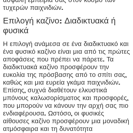
τυχερών παιχνιδιών.
Επιλογή καζίνο: Διαδικτυακά ή
φυσικά
Η επιλογή ανάμεσα σε ένα διαδικτυακό και
ένα φυσικό καζίνο είναι μια από τις πρώτες
αποφάσεις που πρέπει να πάρετε. Τα
διαδικτυακά καζίνο προσφέρουν την
ευκολία της πρόσβασης από το σπίτι σας,
καθώς και μια ευρεία γκάμα παιχνιδιών.
Επίσης, συχνά διαθέτουν ελκυστικά
μπόνους καλωσορίσματος και προσφορές,
που μπορούν να κάνουν την αρχή σας πιο
ενδιαφέρουσα. Ωστόσο, οι φυσικές
αίθουσες καζίνο προσφέρουν μια μοναδική
ατμόσφαιρα και τη δυνατότητα