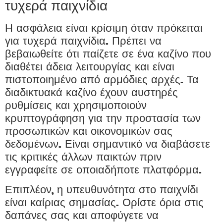
τυχερά παιχνίδια
Η ασφάλεια είναι κρίσιμη όταν πρόκειται
για τυχερά παιχνίδια. Πρέπει να
βεβαιωθείτε ότι παίζετε σε ένα καζίνο που
διαθέτει άδεια λειτουργίας και είναι
πιστοποιημένο από αρμόδιες αρχές. Τα
διαδικτυακά καζίνο έχουν αυστηρές
ρυθμίσεις και χρησιμοποιούν
κρυπτογράφηση για την προστασία των
προσωπικών και οικονομικών σας
δεδομένων. Είναι σημαντικό να διαβάσετε
τις κριτικές άλλων παικτών πριν
εγγραφείτε σε οποιαδήποτε πλατφόρμα.
Επιπλέον, η υπευθυνότητα στο παιχνίδι
είναι καίριας σημασίας. Ορίστε όρια στις
δαπάνες σας και αποφύγετε να