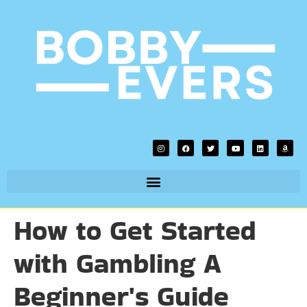
How to Get Started
with Gambling A
Beginner's Guide