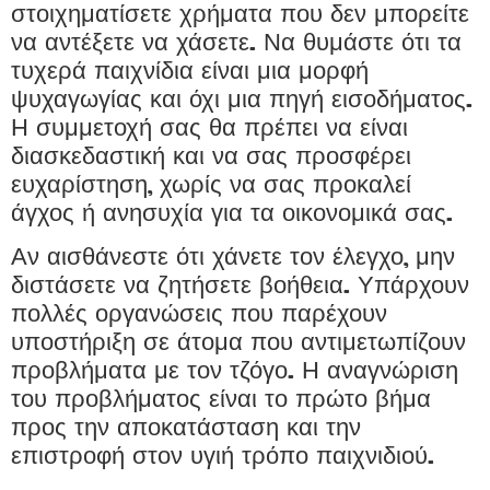
στοιχηματίσετε χρήματα που δεν μπορείτε
να αντέξετε να χάσετε. Να θυμάστε ότι τα
τυχερά παιχνίδια είναι μια μορφή
ψυχαγωγίας και όχι μια πηγή εισοδήματος.
Η συμμετοχή σας θα πρέπει να είναι
διασκεδαστική και να σας προσφέρει
ευχαρίστηση, χωρίς να σας προκαλεί
άγχος ή ανησυχία για τα οικονομικά σας.
Αν αισθάνεστε ότι χάνετε τον έλεγχο, μην
διστάσετε να ζητήσετε βοήθεια. Υπάρχουν
πολλές οργανώσεις που παρέχουν
υποστήριξη σε άτομα που αντιμετωπίζουν
προβλήματα με τον τζόγο. Η αναγνώριση
του προβλήματος είναι το πρώτο βήμα
προς την αποκατάσταση και την
επιστροφή στον υγιή τρόπο παιχνιδιού.