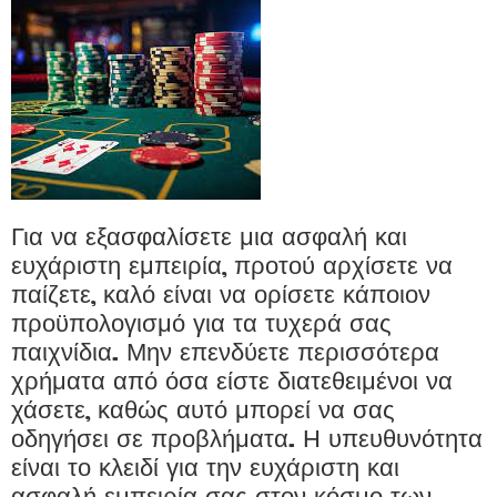
Για να εξασφαλίσετε μια ασφαλή και
ευχάριστη εμπειρία, προτού αρχίσετε να
παίζετε, καλό είναι να ορίσετε κάποιον
προϋπολογισμό για τα τυχερά σας
παιχνίδια. Μην επενδύετε περισσότερα
χρήματα από όσα είστε διατεθειμένοι να
χάσετε, καθώς αυτό μπορεί να σας
οδηγήσει σε προβλήματα. Η υπευθυνότητα
είναι το κλειδί για την ευχάριστη και
ασφαλή εμπειρία σας στον κόσμο των