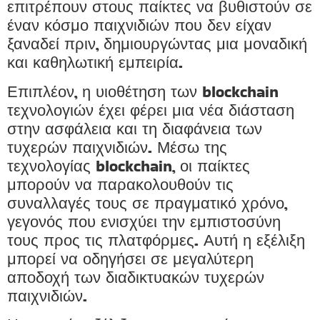
επιτρέπουν στους παίκτες να βυθιστούν σε
έναν κόσμο παιχνιδιών που δεν είχαν
ξαναδεί πριν, δημιουργώντας μια μοναδική
και καθηλωτική εμπειρία.
Επιπλέον, η υιοθέτηση των blockchain
τεχνολογιών έχει φέρει μια νέα διάσταση
στην ασφάλεια και τη διαφάνεια των
τυχερών παιχνιδιών. Μέσω της
τεχνολογίας blockchain, οι παίκτες
μπορούν να παρακολουθούν τις
συναλλαγές τους σε πραγματικό χρόνο,
γεγονός που ενισχύει την εμπιστοσύνη
τους προς τις πλατφόρμες. Αυτή η εξέλιξη
μπορεί να οδηγήσει σε μεγαλύτερη
αποδοχή των διαδικτυακών τυχερών
παιχνιδιών.