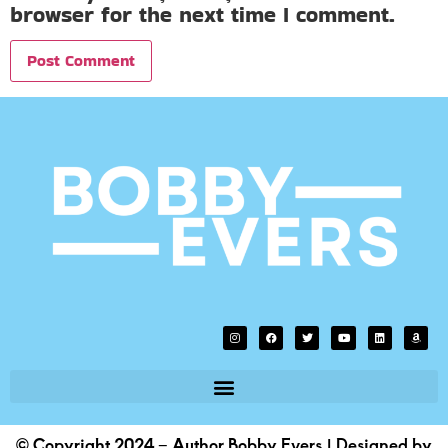
browser for the next time I comment.
© Copyright 2024 – Author Bobby Evers | Designed by