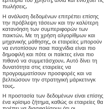
εμπειρία του χρήστη, αλλά και ενισχύει τις
πωλήσεις.
Η ανάλυση δεδομένων επιτρέπει επίσης
την πρόβλεψη τάσεων και την καλύτερη
κατανόηση των συμπεριφορών των
παικτών. Με τη χρήση αλγορίθμων και
μηχανικής μάθησης, οι εταιρείες μπορούν
να εντοπίσουν ποια παιχνίδια είναι πιο
δημοφιλή και πότε οι παίκτες είναι πιο
πιθανό να συμμετάσχουν. Αυτό δίνει τη
δυνατότητα στις εταιρείες να
προγραμματίσουν προσφορές και να
βελτιώσουν την στρατηγική μάρκετινγκ
τους.
Η προστασία των δεδομένων είναι επίσης
ένα κρίσιμο ζήτημα, καθώς οι εταιρείες θα
πρέπει να διασφαλίσουν ότι οι