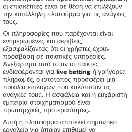
οι επισκέπτες είναι σε θέση να επιλέξουν
την κατάλληλη πλατφόρμα για τις ανάγκες
τους.
Οι πληροφορίες που παρέχονται είναι
ενημερωμένες και ακριβείς,
εξασφαλίζοντας ότι οι χρήστες έχουν
πρόσβαση σε ποιοτικές υπηρεσίες.
Ανεξάρτητα από το αν οι παίκτες
ενδιαφέρονται για live betting ή γρήγορες
πληρωμές, ο ιστότοπος προσφέρει μια
ποικιλία επιλογών που καλύπτουν τις
ανάγκες τους. Η ασφάλεια και η ευχάριστη
εμπειρία στοιχηματισμού είναι
πρωταρχικές προτεραιότητες.
Αυτή η πλατφόρμα αποτελεί σημαντικό
εργαλείο για όποιον επιθυμεί να