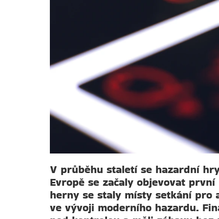
V průběhu staletí se hazardní hr
Evropě se začaly objevovat první 
herny se staly místy setkání pro a
ve vývoji moderního hazardu. Fin