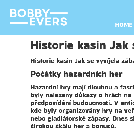
HOME
Historie kasin Jak
Historie kasin Jak se vyvíjela zá
Počátky hazardních her
Hazardní hry mají dlouhou a fascin
byly nalezeny důkazy o hrách na k
předpovídání budoucnosti. V anti
kde byly organizovány hry na veře
nebo gladiátorské zápasy. Dnes s
širokou škálu her a bonusů.