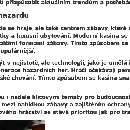
ží přizpůsobit aktuálním trendům a potřeb
hazardu
e se hraje, ale také centrem zábavy, které n
tky a luxusní ubytování. Moderní kasina se 
 dalšími formami zábavy. Tímto způsobem s
populárnější.
v nejistotě, ale technologií, jako je umělá i
generace hazardních her. Hráči očekávají per
ráčské chování. Tímto způsobem se kasina sn
 i nadále klíčovými tématy pro budoucnost
mezi nabídkou zábavy a zajištěním ochrany
ho hráčství se stává prioritou jak pro tradi