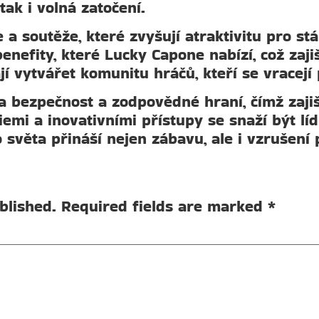
tak i volná zatočení.
 a soutěže, které zvyšují atraktivitu pro st
efity, které Lucky Capone nabízí, což zajišť
jí vytvářet komunitu hráčů, kteří se vracejí 
 bezpečnost a zodpovědné hraní, čímž zajiš
emi a inovativními přístupy se snaží být l
o světa přináší nejen zábavu, ale i vzrušení
blished.
Required fields are marked
*