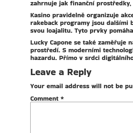
zahrnuje jak finanční prostředky, 
Kasino pravidelně organizuje akce
rakeback programy jsou dalšími ben
svou loajalitu. Tyto prvky pomáha
Lucky Capone se také zaměřuje na
prostředí. S moderními technologi
hazardu. Přímo v srdci digitálníh
Leave a Reply
Your email address will not be pu
Comment
*