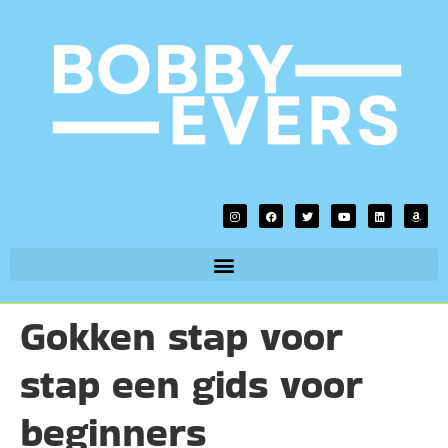
Gokken stap voor
stap een gids voor
beginners