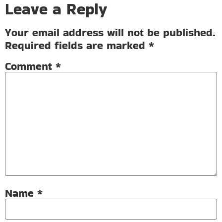
Leave a Reply
Your email address will not be published.
Required fields are marked
*
Comment
*
Name
*