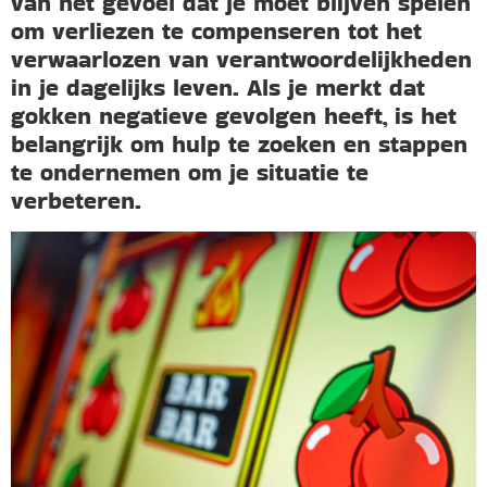
van het gevoel dat je moet blijven spelen
om verliezen te compenseren tot het
verwaarlozen van verantwoordelijkheden
in je dagelijks leven. Als je merkt dat
gokken negatieve gevolgen heeft, is het
belangrijk om hulp te zoeken en stappen
te ondernemen om je situatie te
verbeteren.