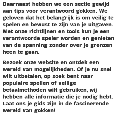
Daarnaast hebben we een sectie gewijd
aan tips voor verantwoord gokken. We
geloven dat het belangrijk is om veilig te
spelen en bewust te zijn van je uitgaven.
Met onze richtlijnen en tools kun je een
verantwoorde speler worden en genieten
van de spanning zonder over je grenzen
heen te gaan.
Bezoek onze website en ontdek een
wereld van mogelijkheden. Of je nu snel
wilt uitbetalen, op zoek bent naar
populaire spellen of veilige
betaalmethoden wilt gebruiken, wij
hebben alle informatie die je nodig hebt.
Laat ons je gids zijn in de fascinerende
wereld van gokken!