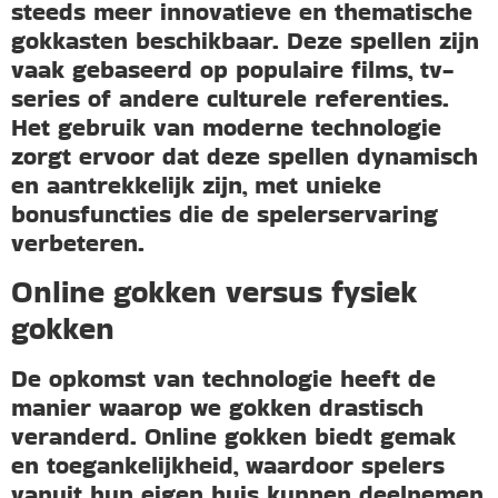
steeds meer innovatieve en thematische
gokkasten beschikbaar. Deze spellen zijn
vaak gebaseerd op populaire films, tv-
series of andere culturele referenties.
Het gebruik van moderne technologie
zorgt ervoor dat deze spellen dynamisch
en aantrekkelijk zijn, met unieke
bonusfuncties die de spelerservaring
verbeteren.
Online gokken versus fysiek
gokken
De opkomst van technologie heeft de
manier waarop we gokken drastisch
veranderd. Online gokken biedt gemak
en toegankelijkheid, waardoor spelers
vanuit hun eigen huis kunnen deelnemen