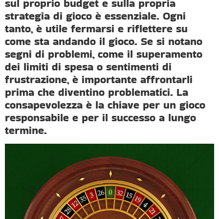
sul proprio budget e sulla propria
strategia di gioco è essenziale. Ogni
tanto, è utile fermarsi e riflettere su
come sta andando il gioco. Se si notano
segni di problemi, come il superamento
dei limiti di spesa o sentimenti di
frustrazione, è importante affrontarli
prima che diventino problematici. La
consapevolezza è la chiave per un gioco
responsabile e per il successo a lungo
termine.