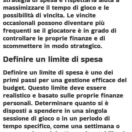
massimizzare il tempo di gioco e le
possibilità di vincita. Le vincite
occasionali possono diventare più
frequenti se il giocatore è in grado di
controllare le proprie finanze e di
scommettere in modo strategico.
Definire un limite di spesa
Definire un limite di spesa è uno dei
primi passi per una gestione efficace del
budget. Questo limite deve essere
realistico e basato sulle proprie finanze
personali. Determinare quanto si è
disposti a spendere in una singola
sessione di gioco o in un periodo di
tempo specifico, come una settimana o