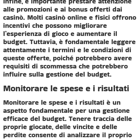
Infine, è importante prestare attenzione
alle promozioni e ai bonus offerti dai
casinò. Molti casinò online e fisici offrono
incentivi che possono migliorare
l’esperienza di gioco e aumentare il
budget. Tuttavia, è fondamentale leggere
attentamente i termini e le condizioni di
queste offerte, poiché potrebbero avere
requisiti di scommessa che potrebbero
influire sulla gestione del budget.
Monitorare le spese e i risultati
Monitorare le spese e i risultati è un
aspetto fondamentale per una gestione
efficace del budget. Tenere traccia delle
proprie giocate, delle vincite e delle
perdite consente di analizzare il proprio