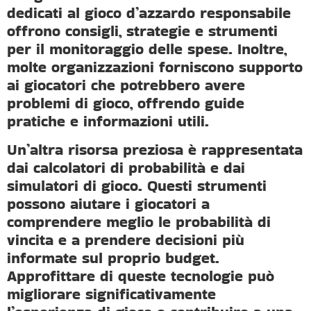
dedicati al gioco d’azzardo responsabile
offrono consigli, strategie e strumenti
per il monitoraggio delle spese. Inoltre,
molte organizzazioni forniscono supporto
ai giocatori che potrebbero avere
problemi di gioco, offrendo guide
pratiche e informazioni utili.
Un’altra risorsa preziosa è rappresentata
dai calcolatori di probabilità e dai
simulatori di gioco. Questi strumenti
possono aiutare i giocatori a
comprendere meglio le probabilità di
vincita e a prendere decisioni più
informate sul proprio budget.
Approfittare di queste tecnologie può
migliorare significativamente