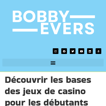
Découvrir les bases
des jeux de casino
pour les débutants