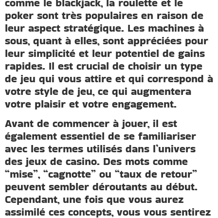
comme le blackjack, la roulette et le
poker sont très populaires en raison de
leur aspect stratégique. Les machines à
sous, quant à elles, sont appréciées pour
leur simplicité et leur potentiel de gains
rapides. Il est crucial de choisir un type
de jeu qui vous attire et qui correspond à
votre style de jeu, ce qui augmentera
votre plaisir et votre engagement.
Avant de commencer à jouer, il est
également essentiel de se familiariser
avec les termes utilisés dans l’univers
des jeux de casino. Des mots comme
“mise”, “cagnotte” ou “taux de retour”
peuvent sembler déroutants au début.
Cependant, une fois que vous aurez
assimilé ces concepts, vous vous sentirez