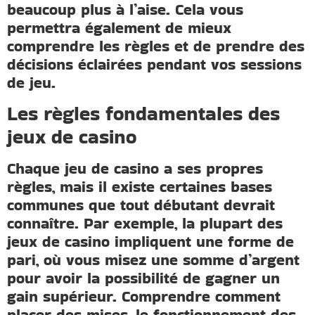
beaucoup plus à l’aise. Cela vous
permettra également de mieux
comprendre les règles et de prendre des
décisions éclairées pendant vos sessions
de jeu.
Les règles fondamentales des
jeux de casino
Chaque jeu de casino a ses propres
règles, mais il existe certaines bases
communes que tout débutant devrait
connaître. Par exemple, la plupart des
jeux de casino impliquent une forme de
pari, où vous misez une somme d’argent
pour avoir la possibilité de gagner un
gain supérieur. Comprendre comment
placer des mises, le fonctionnement des