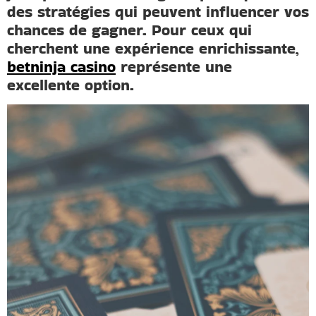
des stratégies qui peuvent influencer vos
chances de gagner. Pour ceux qui
cherchent une expérience enrichissante,
betninja casino
représente une
excellente option.