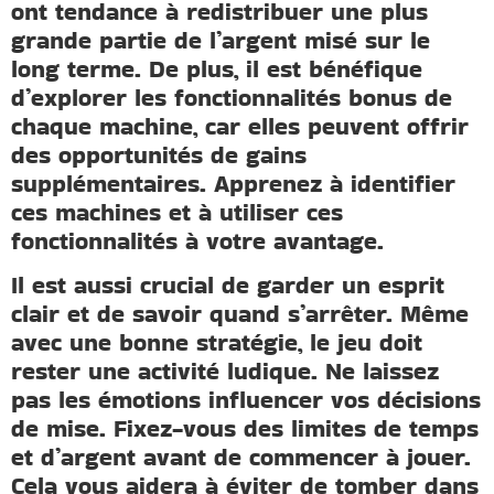
ont tendance à redistribuer une plus
grande partie de l’argent misé sur le
long terme. De plus, il est bénéfique
d’explorer les fonctionnalités bonus de
chaque machine, car elles peuvent offrir
des opportunités de gains
supplémentaires. Apprenez à identifier
ces machines et à utiliser ces
fonctionnalités à votre avantage.
Il est aussi crucial de garder un esprit
clair et de savoir quand s’arrêter. Même
avec une bonne stratégie, le jeu doit
rester une activité ludique. Ne laissez
pas les émotions influencer vos décisions
de mise. Fixez-vous des limites de temps
et d’argent avant de commencer à jouer.
Cela vous aidera à éviter de tomber dans