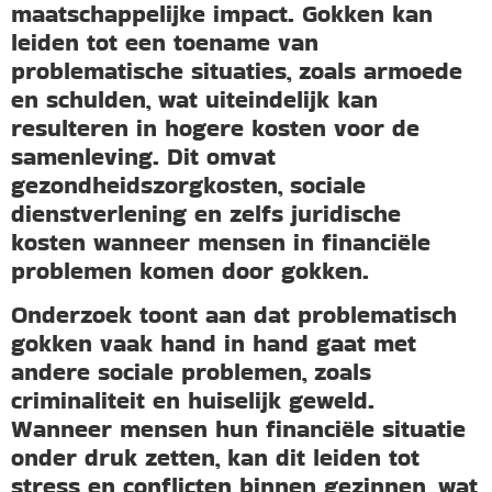
maatschappelijke impact. Gokken kan
leiden tot een toename van
problematische situaties, zoals armoede
en schulden, wat uiteindelijk kan
resulteren in hogere kosten voor de
samenleving. Dit omvat
gezondheidszorgkosten, sociale
dienstverlening en zelfs juridische
kosten wanneer mensen in financiële
problemen komen door gokken.
Onderzoek toont aan dat problematisch
gokken vaak hand in hand gaat met
andere sociale problemen, zoals
criminaliteit en huiselijk geweld.
Wanneer mensen hun financiële situatie
onder druk zetten, kan dit leiden tot
stress en conflicten binnen gezinnen, wat