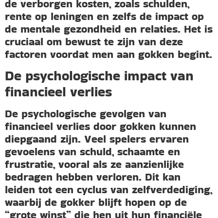
de verborgen kosten, zoals schulden,
rente op leningen en zelfs de impact op
de mentale gezondheid en relaties. Het is
cruciaal om bewust te zijn van deze
factoren voordat men aan gokken begint.
De psychologische impact van
financieel verlies
De psychologische gevolgen van
financieel verlies door gokken kunnen
diepgaand zijn. Veel spelers ervaren
gevoelens van schuld, schaamte en
frustratie, vooral als ze aanzienlijke
bedragen hebben verloren. Dit kan
leiden tot een cyclus van zelfverdediging,
waarbij de gokker blijft hopen op de
“grote winst” die hen uit hun financiële