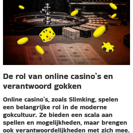
De rol van online casino’s en
verantwoord gokken
Online casino’s, zoals Slimking, spelen
een belangrijke rol in de moderne
gokcultuur. Ze bieden een scala aan
spellen en mogelijkheden, maar brengen
ook verantwoordelijkheden met zich mee.