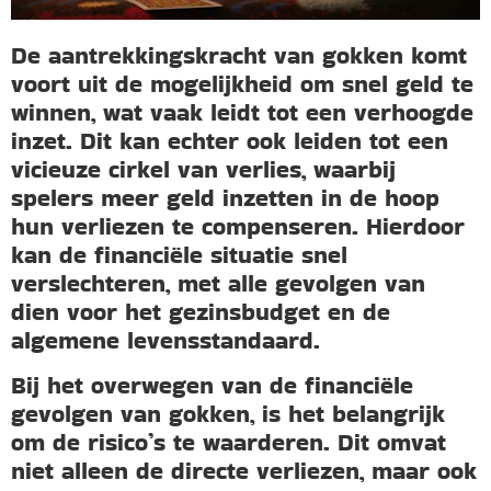
De aantrekkingskracht van gokken komt
voort uit de mogelijkheid om snel geld te
winnen, wat vaak leidt tot een verhoogde
inzet. Dit kan echter ook leiden tot een
vicieuze cirkel van verlies, waarbij
spelers meer geld inzetten in de hoop
hun verliezen te compenseren. Hierdoor
kan de financiële situatie snel
verslechteren, met alle gevolgen van
dien voor het gezinsbudget en de
algemene levensstandaard.
Bij het overwegen van de financiële
gevolgen van gokken, is het belangrijk
om de risico’s te waarderen. Dit omvat
niet alleen de directe verliezen, maar ook