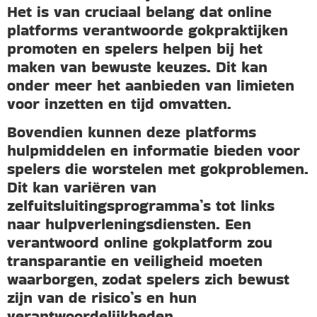
Het is van cruciaal belang dat online
platforms verantwoorde gokpraktijken
promoten en spelers helpen bij het
maken van bewuste keuzes. Dit kan
onder meer het aanbieden van limieten
voor inzetten en tijd omvatten.
Bovendien kunnen deze platforms
hulpmiddelen en informatie bieden voor
spelers die worstelen met gokproblemen.
Dit kan variëren van
zelfuitsluitingsprogramma’s tot links
naar hulpverleningsdiensten. Een
verantwoord online gokplatform zou
transparantie en veiligheid moeten
waarborgen, zodat spelers zich bewust
zijn van de risico’s en hun
verantwoordelijkheden.