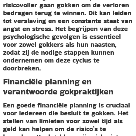
risicovoller gaan gokken om de verloren
bedragen terug te winnen. Dit kan leiden
tot verslaving en een constante staat van
angst en stress. Het begrijpen van deze
psychologische gevolgen is essentieel
voor zowel gokkers als hun naasten,
zodat zij de nodige stappen kunnen
ondernemen om deze cyclus te
doorbreken.
Financiële planning en
verantwoorde gokpraktijken
Een goede financiële planning is cruciaal
voor iedereen die besluit te gokken. Het
stellen van limieten voor zowel tijd als
geld kan helpen om de risico’s te