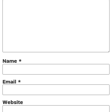
Name
*
Email
*
Website