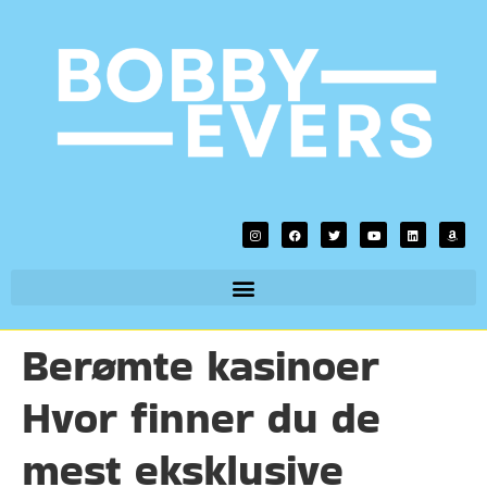
Berømte kasinoer
Hvor finner du de
mest eksklusive