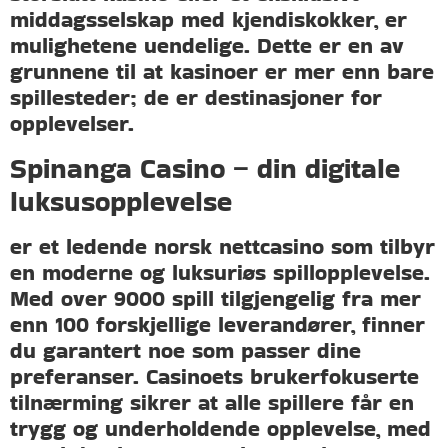
middagsselskap med kjendiskokker, er
mulighetene uendelige. Dette er en av
grunnene til at kasinoer er mer enn bare
spillesteder; de er destinasjoner for
opplevelser.
Spinanga Casino – din digitale
luksusopplevelse
er et ledende norsk nettcasino som tilbyr
en moderne og luksuriøs spillopplevelse.
Med over 9000 spill tilgjengelig fra mer
enn 100 forskjellige leverandører, finner
du garantert noe som passer dine
preferanser. Casinoets brukerfokuserte
tilnærming sikrer at alle spillere får en
trygg og underholdende opplevelse, med