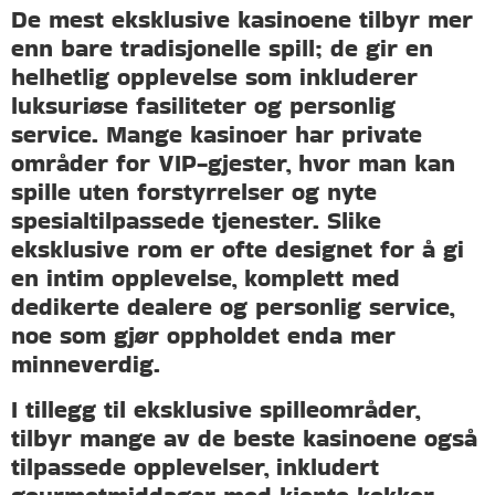
De mest eksklusive kasinoene tilbyr mer
enn bare tradisjonelle spill; de gir en
helhetlig opplevelse som inkluderer
luksuriøse fasiliteter og personlig
service. Mange kasinoer har private
områder for VIP-gjester, hvor man kan
spille uten forstyrrelser og nyte
spesialtilpassede tjenester. Slike
eksklusive rom er ofte designet for å gi
en intim opplevelse, komplett med
dedikerte dealere og personlig service,
noe som gjør oppholdet enda mer
minneverdig.
I tillegg til eksklusive spilleområder,
tilbyr mange av de beste kasinoene også
tilpassede opplevelser, inkludert