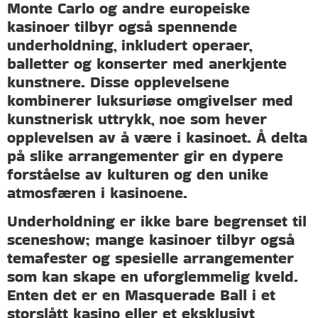
Monte Carlo og andre europeiske
kasinoer tilbyr også spennende
underholdning, inkludert operaer,
balletter og konserter med anerkjente
kunstnere. Disse opplevelsene
kombinerer luksuriøse omgivelser med
kunstnerisk uttrykk, noe som hever
opplevelsen av å være i kasinoet. Å delta
på slike arrangementer gir en dypere
forståelse av kulturen og den unike
atmosfæren i kasinoene.
Underholdning er ikke bare begrenset til
sceneshow; mange kasinoer tilbyr også
temafester og spesielle arrangementer
som kan skape en uforglemmelig kveld.
Enten det er en Masquerade Ball i et
storslått kasino eller et eksklusivt