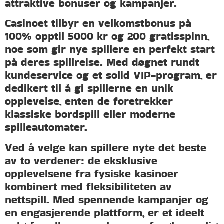
attraktive bonuser og kampanjer.
Casinoet tilbyr en velkomstbonus på
100% opptil 5000 kr og 200 gratisspinn,
noe som gir nye spillere en perfekt start
på deres spillreise. Med døgnet rundt
kundeservice og et solid VIP-program, er
dedikert til å gi spillerne en unik
opplevelse, enten de foretrekker
klassiske bordspill eller moderne
spilleautomater.
Ved å velge kan spillere nyte det beste
av to verdener: de eksklusive
opplevelsene fra fysiske kasinoer
kombinert med fleksibiliteten av
nettspill. Med spennende kampanjer og
en engasjerende plattform, er et ideelt