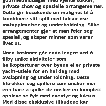
gourmetmiddager med kjente kokker,
private show og spesielle arrangementer.
Dette gir besøkende en mulighet til å
kombinere sitt spill med luksuriøse
matopplevelser og underholdning. Slike
arrangementer gjør at man føler seg
spesiell, og skaper minner som varer
livet ut.
Noen kasinoer går enda lengre ved å
tilby unike aktiviteter som
helikopterturer over byene eller private
yacht-utleie for en hel dag med
avslapning og underholdning. Dette
tiltrekker seg spillere som ønsker mer
enn bare å spille; de ønsker en komplett
opplevelse fylt med eventyr og luksus.
Med disse eksklusive tilbudene kan