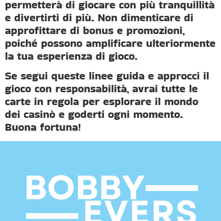
permetterà di giocare con più tranquillità
e divertirti di più. Non dimenticare di
approfittare di bonus e promozioni,
poiché possono amplificare ulteriormente
la tua esperienza di gioco.
Se segui queste linee guida e approcci il
gioco con responsabilità, avrai tutte le
carte in regola per esplorare il mondo
dei casinò e goderti ogni momento.
Buona fortuna!