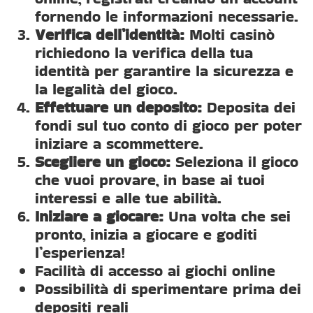
fornendo le informazioni necessarie.
Verifica dell’identità:
Molti casinò
richiedono la verifica della tua
identità per garantire la sicurezza e
la legalità del gioco.
Effettuare un deposito:
Deposita dei
fondi sul tuo conto di gioco per poter
iniziare a scommettere.
Scegliere un gioco:
Seleziona il gioco
che vuoi provare, in base ai tuoi
interessi e alle tue abilità.
Iniziare a giocare:
Una volta che sei
pronto, inizia a giocare e goditi
l’esperienza!
Facilità di accesso ai giochi online
Possibilità di sperimentare prima dei
depositi reali