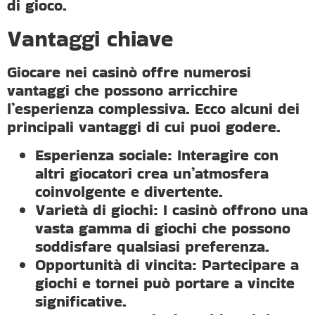
di gioco.
Vantaggi chiave
Giocare nei casinò offre numerosi
vantaggi che possono arricchire
l’esperienza complessiva. Ecco alcuni dei
principali vantaggi di cui puoi godere.
Esperienza sociale: Interagire con
altri giocatori crea un’atmosfera
coinvolgente e divertente.
Varietà di giochi: I casinò offrono una
vasta gamma di giochi che possono
soddisfare qualsiasi preferenza.
Opportunità di vincita: Partecipare a
giochi e tornei può portare a vincite
significative.