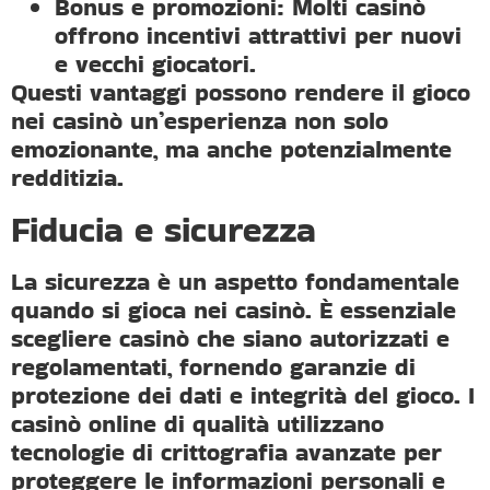
Bonus e promozioni: Molti casinò
offrono incentivi attrattivi per nuovi
e vecchi giocatori.
Questi vantaggi possono rendere il gioco
nei casinò un’esperienza non solo
emozionante, ma anche potenzialmente
redditizia.
Fiducia e sicurezza
La sicurezza è un aspetto fondamentale
quando si gioca nei casinò. È essenziale
scegliere casinò che siano autorizzati e
regolamentati, fornendo garanzie di
protezione dei dati e integrità del gioco. I
casinò online di qualità utilizzano
tecnologie di crittografia avanzate per
proteggere le informazioni personali e