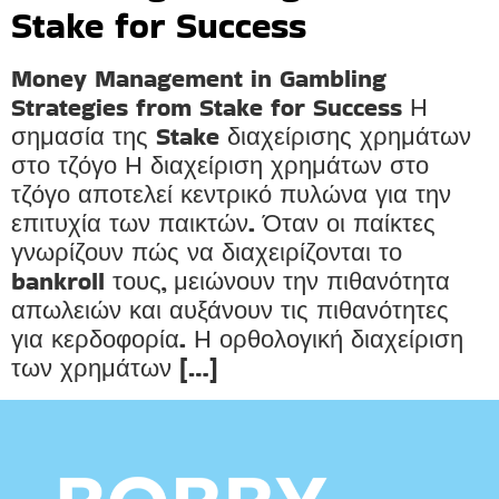
Stake for Success
Money Management in Gambling
Strategies from Stake for Success Η
σημασία της Stake διαχείρισης χρημάτων
στο τζόγο Η διαχείριση χρημάτων στο
τζόγο αποτελεί κεντρικό πυλώνα για την
επιτυχία των παικτών. Όταν οι παίκτες
γνωρίζουν πώς να διαχειρίζονται το
bankroll τους, μειώνουν την πιθανότητα
απωλειών και αυξάνουν τις πιθανότητες
για κερδοφορία. Η ορθολογική διαχείριση
των χρημάτων […]