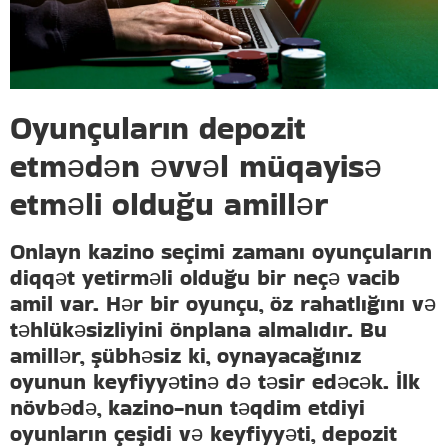
Oyunçuların depozit
etmədən əvvəl müqayisə
etməli olduğu amillər
Onlayn kazino seçimi zamanı oyunçuların
diqqət yetirməli olduğu bir neçə vacib
amil var. Hər bir oyunçu, öz rahatlığını və
təhlükəsizliyini önplana almalıdır. Bu
amillər, şübhəsiz ki, oynayacağınız
oyunun keyfiyyətinə də təsir edəcək. İlk
növbədə, kazino-nun təqdim etdiyi
oyunların çeşidi və keyfiyyəti, depozit