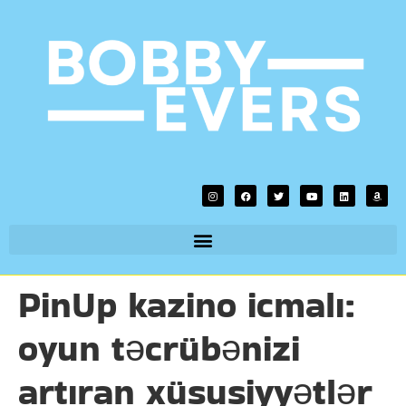
PinUp kazino icmalı:
oyun təcrübənizi
artıran xüsusiyyətlər