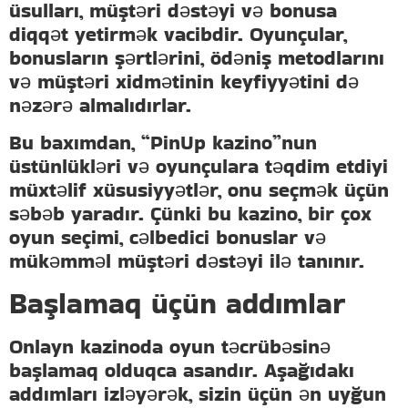
üsulları, müştəri dəstəyi və bonusa
diqqət yetirmək vacibdir. Oyunçular,
bonusların şərtlərini, ödəniş metodlarını
və müştəri xidmətinin keyfiyyətini də
nəzərə almalıdırlar.
Bu baxımdan, “PinUp kazino”nun
üstünlükləri və oyunçulara təqdim etdiyi
müxtəlif xüsusiyyətlər, onu seçmək üçün
səbəb yaradır. Çünki bu kazino, bir çox
oyun seçimi, cəlbedici bonuslar və
mükəmməl müştəri dəstəyi ilə tanınır.
Başlamaq üçün addımlar
Onlayn kazinoda oyun təcrübəsinə
başlamaq olduqca asandır. Aşağıdakı
addımları izləyərək, sizin üçün ən uyğun