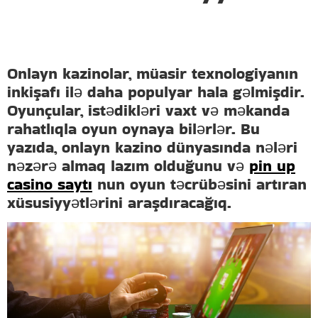
Onlayn kazinolar, müasir texnologiyanın
inkişafı ilə daha populyar hala gəlmişdir.
Oyunçular, istədikləri vaxt və məkanda
rahatlıqla oyun oynaya bilərlər. Bu
yazıda, onlayn kazino dünyasında nələri
nəzərə almaq lazım olduğunu və
pin up
casino saytı
nun oyun təcrübəsini artıran
xüsusiyyətlərini araşdıracağıq.