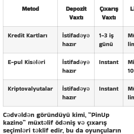
Metod
Depozit
Çıxarış
L
Vaxtı
Vaxtı
Kredit Kartları
İstifadəyə
1-3 iş
Mü
hazır
günü
li
E-pul Kisələri
İstifadəyə
Instant
M
hazır
1
Kriptovalyutalar
İstifadəyə
Instant
Mü
hazır
li
Cədvəldən göründüyü kimi, “PinUp
kazino” müxtəlif ödəniş və çıxarış
seçimləri təklif edir, bu da oyunçuların