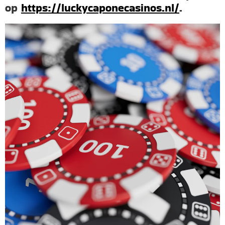
op
https://luckycaponecasinos.nl/
.