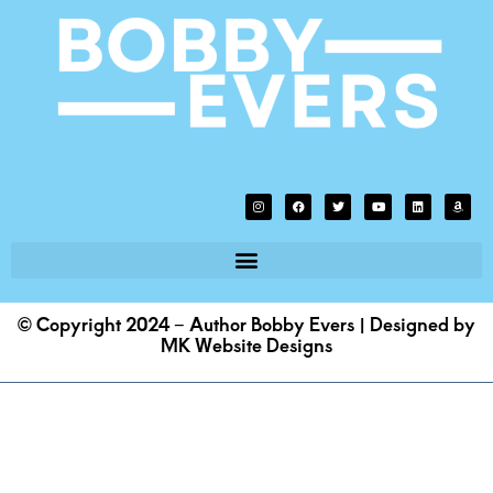
© Copyright 2024 – Author Bobby Evers | Designed by
MK Website Designs