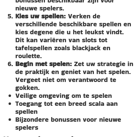
bonussen beschikbaar zijn voor
nieuwe spelers.
Kies uw spellen:
Verken de
verschillende beschikbare spellen en
kies degene die u het leukst vindt.
Dit kan variëren van slots tot
tafelspellen zoals blackjack en
roulette.
Begin met spelen:
Zet uw strategie in
de praktijk en geniet van het spelen.
Vergeet niet om verantwoord te
gokken.
Veilige omgeving om te spelen
Toegang tot een breed scala aan
spellen
Bijzondere bonussen voor nieuwe
spelers