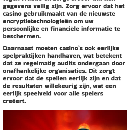
gegevens veilig zijn. Zorg ervoor dat het
casino gebruikmaakt van de nieuwste
encryptietechnologieën om uw
persoonlijke en financiële informatie te
beschermen.
Daarnaast moeten casino’s ook eerlijke
spelpraktijken handhaven, wat betekent
dat ze regelmatig audits ondergaan door
onafhankelijke organisaties. Dit zorgt
ervoor dat de spellen eerlijk zijn en dat
de resultaten willekeurig zijn, wat een
eerlijk speelveld voor alle spelers
creëert.