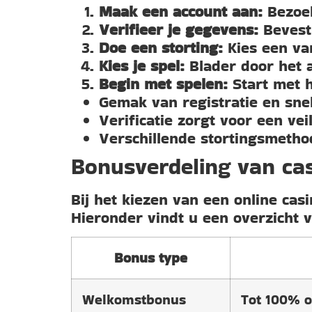
Maak een account aan:
Bezoek
Verifieer je gegevens:
Bevesti
Doe een storting:
Kies een van
Kies je spel:
Blader door het a
Begin met spelen:
Start met h
Gemak van registratie en snel
Verificatie zorgt voor een ve
Verschillende stortingsmeth
Bonusverdeling van cas
Bij het kiezen van een online cas
Hieronder vindt u een overzicht 
Bonus type
Welkomstbonus
Tot 100% o