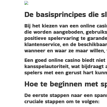
De basisprincipes die 
Bij het kiezen van een online cas
die worden aangeboden, gebruiksv
positieve spelervaring te garand
klantenservice, en de beschikbaar
wanneer en waar ze maar willen, 
Een goed online casino biedt niet
kansspelautoriteit, wat bijdraagt
spelers met een gerust hart kunne
Hoe te beginnen met sp
De eerste stappen naar een spann
cruciale stappen om te volgen: