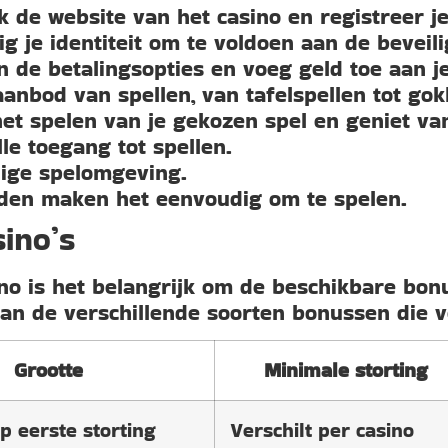
 de website van het casino en registreer je
g je identiteit om te voldoen aan de beveil
 de betalingsopties en voeg geld toe aan je
anbod van spellen, van tafelspellen tot gokk
et spelen van je gekozen spel en geniet va
le toegang tot spellen.
ilige spelomgeving.
oden maken het eenvoudig om te spelen.
ino’s
ino is het belangrijk om de beschikbare bon
van de verschillende soorten bonussen die v
Grootte
Minimale storting
p eerste storting
Verschilt per casino