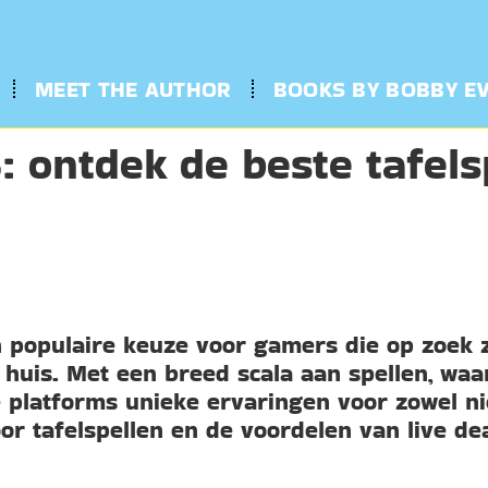
MEET THE AUTHOR
BOOKS BY BOBBY E
: ontdek de beste tafels
een populaire keuze voor gamers die op zoek
 huis. Met een breed scala aan spellen, waa
 platforms unieke ervaringen voor zowel ni
oor tafelspellen en de voordelen van live d