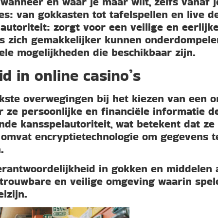
l wanneer en waar je maar wilt, zelfs vanaf 
: van gokkasten tot tafelspellen en live dea
utoriteit: zorgt voor een veilige en eerlij
s zich gemakkelijker kunnen onderdompelen
vele mogelijkheden die beschikbaar zijn.
d in online casino’s
kste overwegingen bij het kiezen van een onl
r ze persoonlijke en financiële informatie 
de kansspelautoriteit, wat betekent dat z
Dit omvat encryptietechnologie om gegevens 
.
erantwoordelijkheid in gokken en middelen 
betrouwbare en veilige omgeving waarin spe
lzijn.