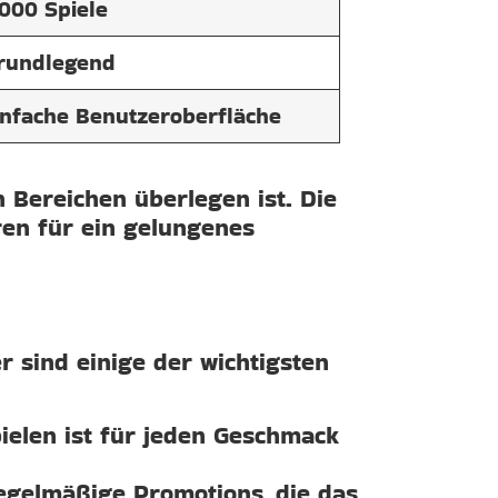
.000 Spiele
rundlegend
infache Benutzeroberfläche
n Bereichen überlegen ist. Die
ren für ein gelungenes
r sind einige der wichtigsten
pielen ist für jeden Geschmack
egelmäßige Promotions, die das