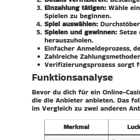
Einzahlung tätigen:
Wähle ein
Spielen zu beginnen.
Spiel auswählen:
Durchstöbere
Spielen und gewinnen:
Setze 
herauszuholen.
Einfacher Anmeldeprozess, de
Zahlreiche Zahlungsmethoden
Verifizierungsprozess sorgt 
Funktionsanalyse
Bevor du dich für ein Online-Casi
die die Anbieter anbieten. Das fo
im Vergleich zu zwei anderen Anb
Merkmal
Luck