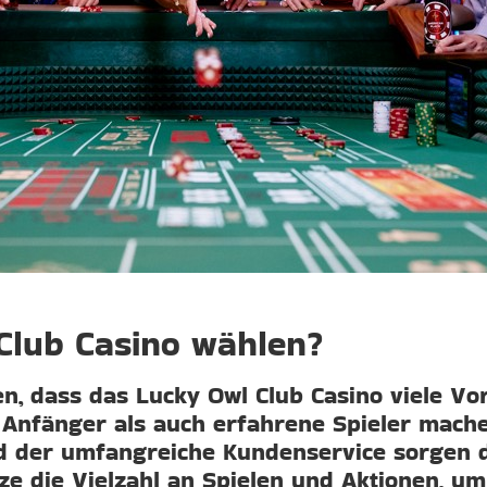
Club Casino wählen?
 dass das Lucky Owl Club Casino viele Vorte
Anfänger als auch erfahrene Spieler mache
nd der umfangreiche Kundenservice sorgen da
tze die Vielzahl an Spielen und Aktionen, u