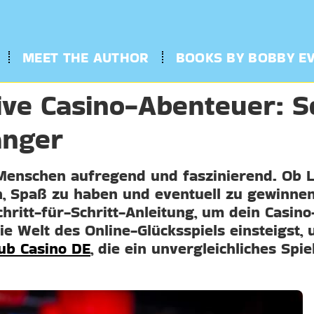
MEET THE AUTHOR
BOOKS BY BOBBY E
ive Casino-Abenteuer: Sc
änger
e Menschen aufregend und faszinierend. Ob 
n, Spaß zu haben und eventuell zu gewinnen,
hritt-für-Schritt-Anleitung, um dein Casin
die Welt des Online-Glücksspiels einsteigst,
ub Casino DE
, die ein unvergleichliches Spie