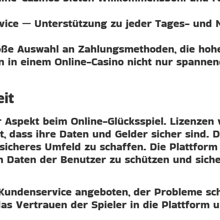
ce — Unterstützung zu jeder Tages- und Na
ße Auswahl an Zahlungsmethoden, die hohe 
n in einem Online-Casino nicht nur spannen
it
er Aspekt beim Online-Glücksspiel. Lizenze
, dass ihre Daten und Gelder sicher sind. 
icheres Umfeld zu schaffen. Die Plattform in
 Daten der Benutzer zu schützen und sicherz
 Kundenservice angeboten, der Probleme sch
das Vertrauen der Spieler in die Plattform 