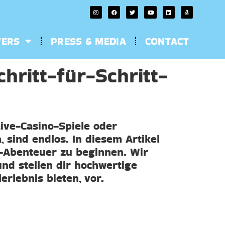
VERS
PRESS & MEDIA
CONTACT
hritt-für-Schritt-
Live-Casino-Spiele oder
 sind endlos. In diesem Artikel
o-Abenteuer zu beginnen. Wir
 und stellen dir hochwertige
lerlebnis bieten, vor.