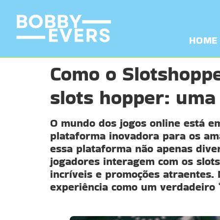
HOME
Como o Slotshoppe
slots hopper: uma
O mundo dos jogos online está em
plataforma inovadora para os ama
essa plataforma não apenas dive
jogadores interagem com os slot
incríveis e promoções atraentes.
experiência como um verdadeiro “