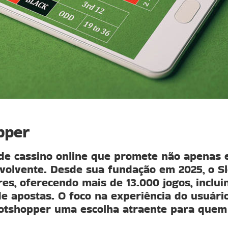
pper
 de cassino online que promete não apenas
nvolvente. Desde sua fundação em 2025, o S
res, oferecendo mais de 13.000 jogos, inclu
de apostas. O foco na experiência do usuá
Slotshopper uma escolha atraente para quem