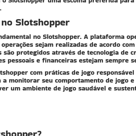
a o Slotshopper uma escolha preferida para
.
 no Slotshopper
damental no Slotshopper. A plataforma ope
 operações sejam realizadas de acordo com 
 são protegidos através de tecnologia de cr
s pessoais e financeiras estejam sempre s
tshopper com práticas de jogo responsável 
 a monitorar seu comportamento de jogo e 
over um ambiente de jogo saudável e sustent
tshopper?