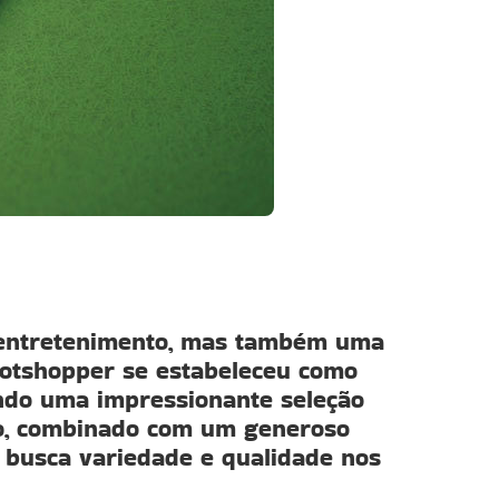
 entretenimento, mas também uma
lotshopper se estabeleceu como
indo uma impressionante seleção
rio, combinado com um generoso
 busca variedade e qualidade nos