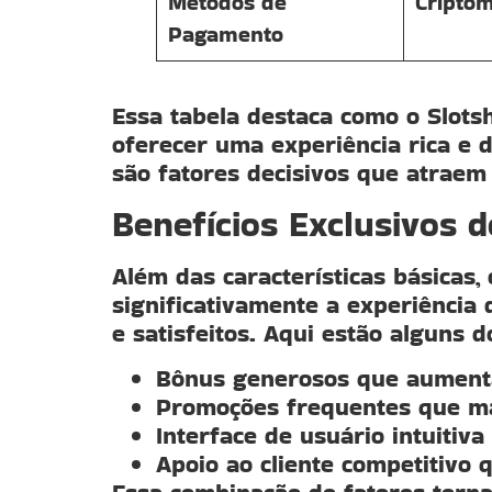
Métodos de
Cripto
Pagamento
Essa tabela destaca como o Slot
oferecer uma experiência rica e 
são fatores decisivos que atraem 
Benefícios Exclusivos 
Além das características básicas
significativamente a experiência
e satisfeitos. Aqui estão alguns d
Bônus generosos que aument
Promoções frequentes que ma
Interface de usuário intuitiva
Apoio ao cliente competitivo