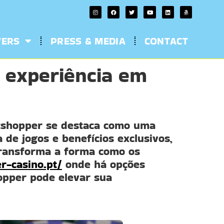
VERS
PRESS & MEDIA
CONTACT
 experiência em
otshopper se destaca como uma
de jogos e benefícios exclusivos,
transforma a forma como os
r-casino.pt/
onde há opções
hopper pode elevar sua