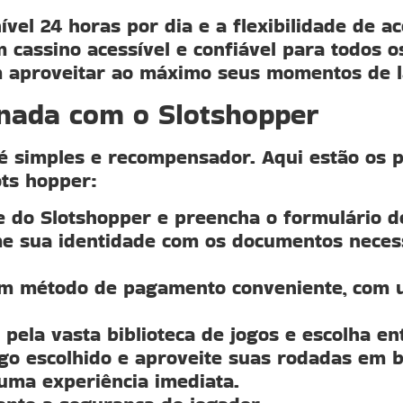
vel 24 horas por dia e a flexibilidade de ac
 cassino acessível e confiável para todos o
 aproveitar ao máximo seus momentos de l
nada com o Slotshopper
é simples e recompensador. Aqui estão os 
ts hopper:
 do Slotshopper e preencha o formulário de 
e sua identidade com os documentos neces
m método de pagamento conveniente, com 
ela vasta biblioteca de jogos e escolha ent
go escolhido e aproveite suas rodadas em b
 uma experiência imediata.