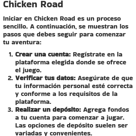
Chicken Road
Iniciar en Chicken Road es un proceso
sencillo. A continuación, se muestran los
pasos que debes seguir para comenzar
tu aventura:
Crear una cuenta:
Regístrate en la
plataforma elegida donde se ofrece
el juego.
Verificar tus datos:
Asegúrate de que
tu información personal esté correcta
y conforme a los requisitos de la
plataforma.
Realizar un depósito:
Agrega fondos
a tu cuenta para comenzar a jugar.
Las opciones de depósito suelen ser
variadas y convenientes.