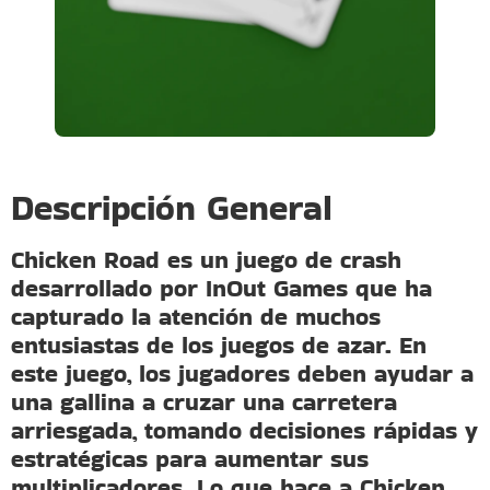
Descripción General
Chicken Road es un juego de crash
desarrollado por InOut Games que ha
capturado la atención de muchos
entusiastas de los juegos de azar. En
este juego, los jugadores deben ayudar a
una gallina a cruzar una carretera
arriesgada, tomando decisiones rápidas y
estratégicas para aumentar sus
multiplicadores. Lo que hace a Chicken