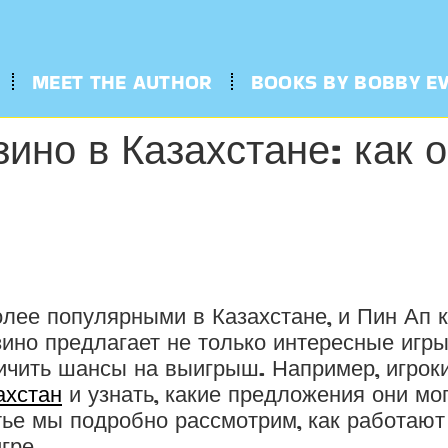
MEET THE AUTHOR
BOOKS BY BOBBY E
ино в Казахстане: как о
олее популярными в Казахстане, и Пин Ап 
азино предлагает не только интересные игры
ичить шансы на выигрыш. Например, игроки
ахстан
и узнать, какие предложения они мо
тье мы подробно рассмотрим, как работают 
гре.