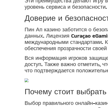
Эти преимущества делают игру в
уровень сервиса и безопасности.
Доверие и безопасност
Пин Ап казино заботится о безо
данных. Лицензия Curaçao eGamin
международными стандартами. Кр
обеспечения прозрачности своей
Вся информация игроков защище
доступ. Также важно отметить, ч
что подтверждается положитель
Почему стоит выбрать
Выбор правильного онлайн-казин