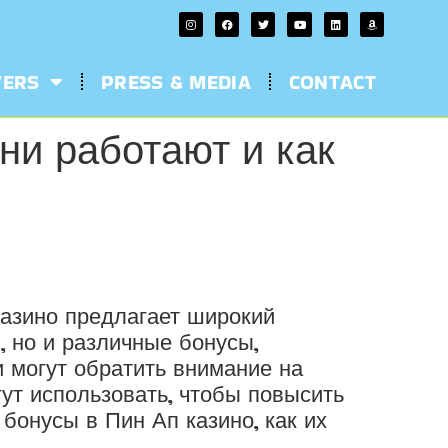
VERS
PRESS & MEDIA
CONTACT
ни работают и как
казино предлагает широкий
, но и различные бонусы,
 могут обратить внимание на
гут использовать, чтобы повысить
бонусы в Пин Ап казино, как их