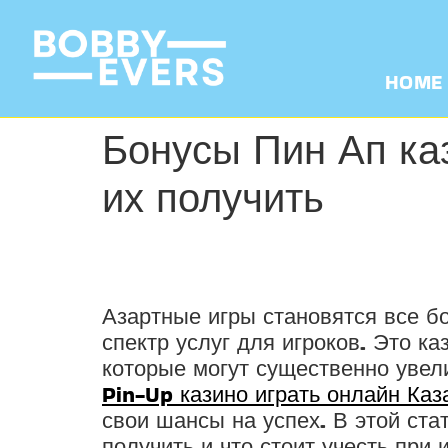
HOME
Бонусы Пин Ап каз
их получить
Азартные игры становятся все б
спектр услуг для игроков. Это к
которые могут существенно увел
Pin-Up казино играть онлайн Каз
свои шансы на успех. В этой ста
получить и что стоит учесть при и