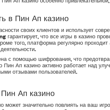
 Пин Ап казино особенно привлекательной,
ь в Пин Ап казино
пасности своих клиентов и использует сов
g гарантирует, что все игры в казино пров
оме того, платформа регулярно проходит 
 деятельности.
на с помощью шифрования, что предотвр
то Пин Ап казино активно работает над улу
ными отзывами пользователей.
 Пин Ап казино
о может значительно повлиять на ваш игро