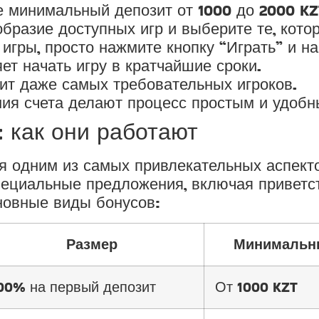
 минимальный депозит от 1000 до 2000 KZT
бразие доступных игр и выберите те, кото
игры, просто нажмите кнопку “Играть” и н
ет начать игру в кратчайшие сроки.
ит даже самых требовательных игроков.
ия счета делают процесс простым и удобн
 как они работают
я одним из самых привлекательных аспекто
пециальные предложения, включая привет
новные виды бонусов:
Размер
Минимальн
00% на первый депозит
От 1000 KZT