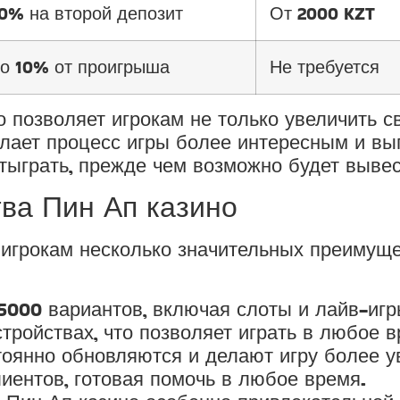
0% на второй депозит
От 2000 KZT
о 10% от проигрыша
Не требуется
 позволяет игрокам не только увеличить св
елает процесс игры более интересным и вы
тыграть, прежде чем возможно будет выве
ва Пин Ап казино
 игрокам несколько значительных преимуще
5000 вариантов, включая слоты и лайв-игр
тройствах, что позволяет играть в любое 
тоянно обновляются и делают игру более у
иентов, готовая помочь в любое время.