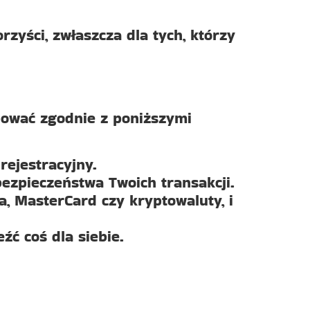
rzyści, zwłaszcza dla tych, którzy
ępować zgodnie z poniższymi
rejestracyjny.
bezpieczeństwa Twoich transakcji.
a, MasterCard czy kryptowaluty, i
źć coś dla siebie.