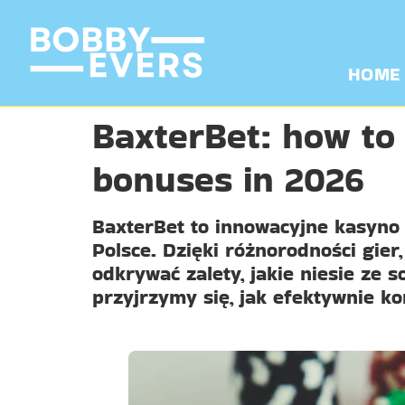
HOME
BaxterBet: how to 
bonuses in 2026
BaxterBet to innowacyjne kasyno 
Polsce. Dzięki różnorodności gie
odkrywać zalety, jakie niesie ze 
przyjrzymy się, jak efektywnie k