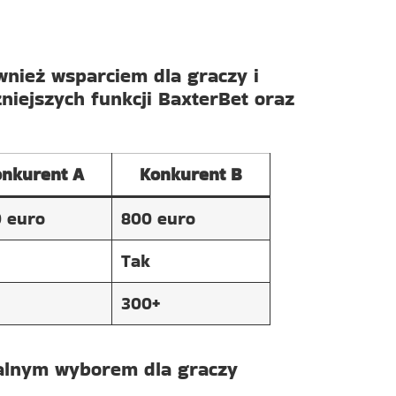
ównież wsparciem dla graczy i
iejszych funkcji BaxterBet oraz
onkurent A
Konkurent B
 euro
800 euro
Tak
300+
dealnym wyborem dla graczy