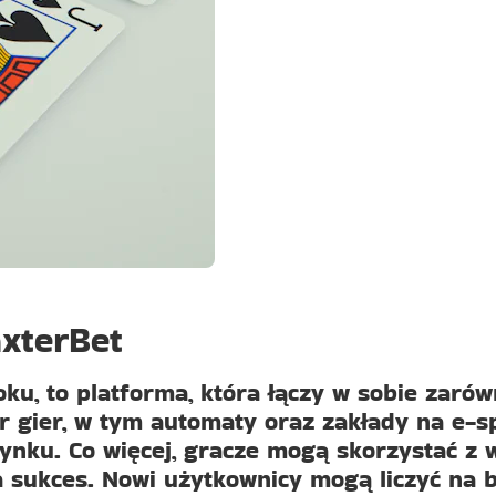
axterBet
u, to platforma, która łączy w sobie zarówn
 gier, w tym automaty oraz zakłady na e-spo
rynku. Co więcej, gracze mogą skorzystać z
a sukces. Nowi użytkownicy mogą liczyć na 