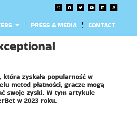
VERS
PRESS & MEDIA
CONTACT
xceptional
, która zyskała popularność w
ielu metod płatności, gracze mogą
 swoje zyski. W tym artykule
erBet w 2023 roku.