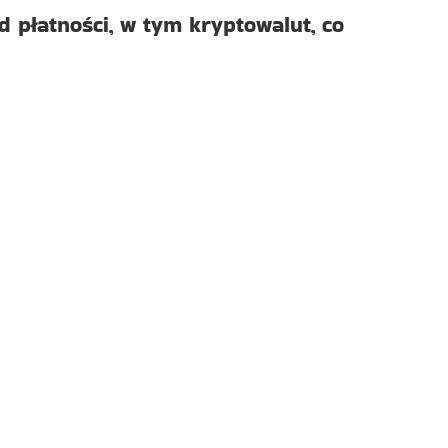
 płatności, w tym kryptowalut, co