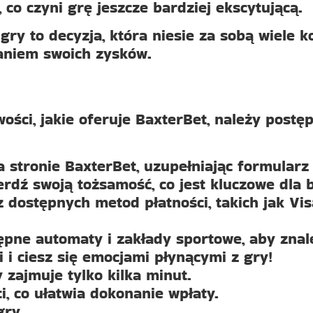
co czyni grę jeszcze bardziej ekscytującą.
ry to decyzja, która niesie za sobą wiele ko
aniem swoich zysków.
wości, jakie oferuje BaxterBet, należy post
a stronie BaxterBet, uzupełniając formularz 
rdź swoją tożsamość, co jest kluczowe dla 
 dostępnych metod płatności, takich jak Vis
pne automaty i zakłady sportowe, aby znale
 i ciesz się emocjami płynącymi z gry!
y zajmuje tylko kilka minut.
, co ułatwia dokonanie wpłaty.
gry.