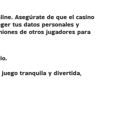
nline. Asegúrate de que el casino
eger tus datos personales y
piniones de otros jugadores para
io.
juego tranquila y divertida,