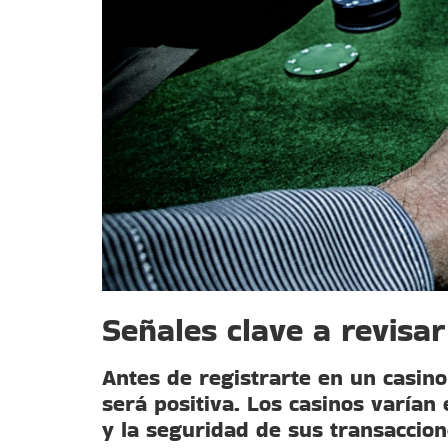
Señales clave a revisar
Antes de registrarte en un casino
será positiva. Los casinos varían
y la seguridad de sus transaccion