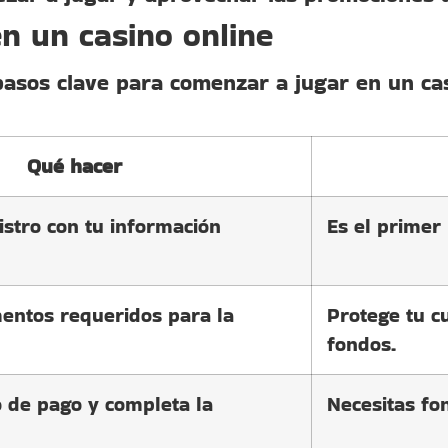
n un casino online
pasos clave para comenzar a jugar en un casi
Qué hacer
istro con tu información
Es el primer
entos requeridos para la
Protege tu c
fondos.
 de pago y completa la
Necesitas fo