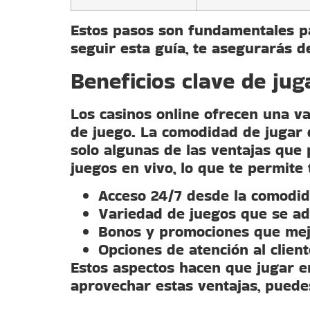
Estos pasos son fundamentales pa
seguir esta guía, te asegurarás de
Beneficios clave de jug
Los casinos online ofrecen una v
de juego. La comodidad de jugar d
solo algunas de las ventajas que
juegos en vivo, lo que te permite
Acceso 24/7 desde la comodid
Variedad de juegos que se ad
Bonos y promociones que mejo
Opciones de atención al clien
Estos aspectos hacen que jugar e
aprovechar estas ventajas, puede