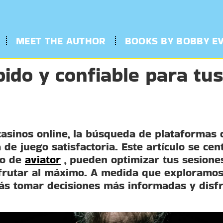
MEET THE AUTHOR
BOOKS BY BOBBY E
pido y confiable para tu
asinos online, la búsqueda de plataformas c
de juego satisfactoria. Este artículo se cen
so de
aviator
, pueden optimizar tus sesiones
frutar al máximo. A medida que exploramos l
rás tomar decisiones más informadas y dis