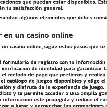
caciones que puedan estar disponibles. Esto
én tu satisfacción general.
presentan algunos elementos que debes consi
 en un casino online
un casino online, sigue estos pasos que te 
 formulario de registro con tu información
 verificación de identidad para garantizar l
 el método de pago que prefieras y realiza 
el catálogo de juegos disponibles y elige el
esión y disfruta de la experiencia de juego.
diato y te permite acceder a una amplia ga
u información esté protegida y reduce el ri
zar a jugar y aprovechar las promociones d