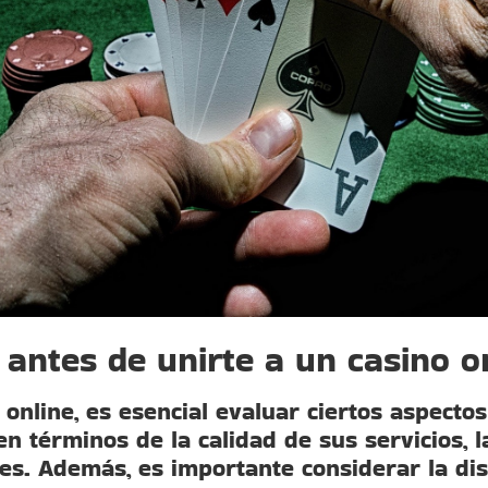
 antes de unirte a un casino o
 online, es esencial evaluar ciertos aspect
 en términos de la calidad de sus servicios,
es. Además, es importante considerar la disp