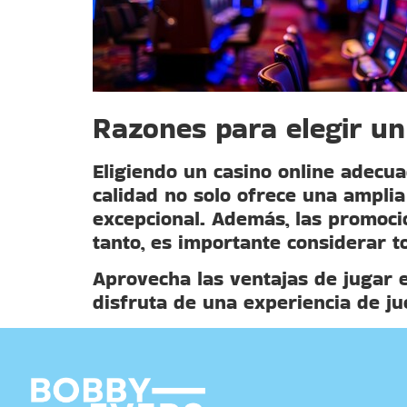
Razones para elegir un
Eligiendo un casino online adecua
calidad no solo ofrece una amplia
excepcional. Además, las promoci
tanto, es importante considerar t
Aprovecha las ventajas de jugar e
disfruta de una experiencia de j