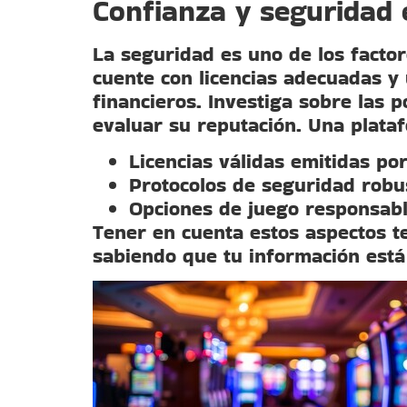
Confianza y seguridad 
La seguridad es uno de los factor
cuente con licencias adecuadas y 
financieros. Investiga sobre las p
evaluar su reputación. Una plata
Licencias válidas emitidas po
Protocolos de seguridad robus
Opciones de juego responsable 
Tener en cuenta estos aspectos te
sabiendo que tu información está