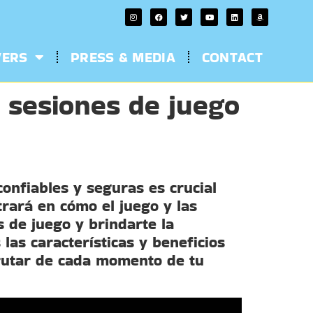
VERS
PRESS & MEDIA
CONTACT
s sesiones de juego
onfiables y seguras es crucial
trará en cómo el juego y las
 de juego y brindarte la
as características y beneficios
frutar de cada momento de tu