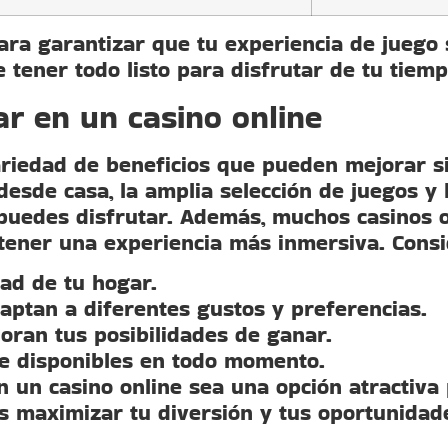
ra garantizar que tu experiencia de juego 
 tener todo listo para disfrutar de tu tiemp
ar en un casino online
ariedad de beneficios que pueden mejorar si
esde casa, la amplia selección de juegos y l
 puedes disfrutar. Además, muchos casinos 
 tener una experiencia más inmersiva. Consi
ad de tu hogar.
aptan a diferentes gustos y preferencias.
ran tus posibilidades de ganar.
te disponibles en todo momento.
n un casino online sea una opción atractiva
s maximizar tu diversión y tus oportunidade