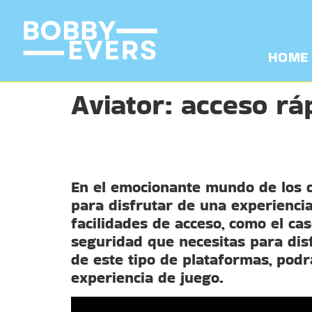
HOME
Aviator: acceso rá
En el emocionante mundo de los c
para disfrutar de una experiencia 
facilidades de acceso, como el ca
seguridad que necesitas para dis
de este tipo de plataformas, pod
experiencia de juego.