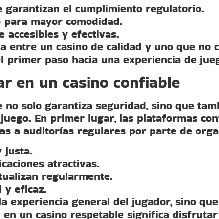
e garantizan el cumplimiento regulatorio.
o para mayor comodidad.
e accesibles y efectivas.
ia entre un casino de calidad y uno que no 
l primer paso hacia una experiencia de jueg
ar en un casino confiable
le no solo garantiza seguridad, sino que tam
juego. En primer lugar, las plataformas co
tas a auditorías regulares por parte de org
 justa.
caciones atractivas.
tualizan regularmente.
 y eficaz.
 la experiencia general del jugador, sino q
r en un casino respetable significa disfruta