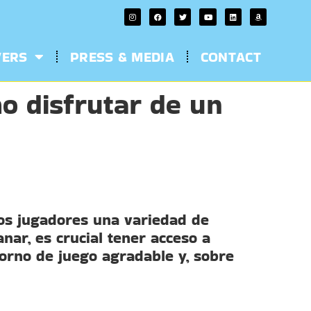
VERS
PRESS & MEDIA
CONTACT
o disfrutar de un
los jugadores una variedad de
ar, es crucial tener acceso a
orno de juego agradable y, sobre