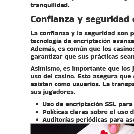
tranquilidad.
Confianza y seguridad 
La confianza y la seguridad son p
tecnología de encriptación avanza
Además, es común que los casinos
garantizar que sus prácticas sean
Asimismo, es importante que los j
uso del casino. Esto asegura que
asisten como usuarios. La transpa
sus jugadores.
Uso de encriptación SSL para
Políticas claras sobre el uso 
Auditorías periódicas para as