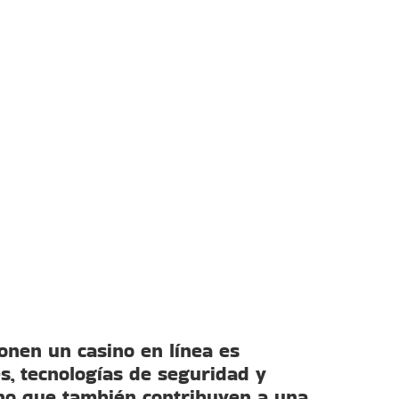
onen un casino en línea es
s, tecnologías de seguridad y
sino que también contribuyen a una