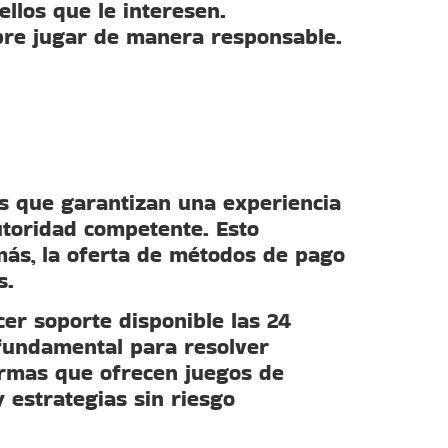
llos que le interesen.
pre jugar de manera responsable.
tos que garantizan una experiencia
utoridad competente. Esto
más, la oferta de métodos de pago
s.
cer soporte disponible las 24
s fundamental para resolver
ormas que ofrecen juegos de
 estrategias sin riesgo