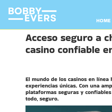
HOME
Acceso seguro a c
casino confiable e
El mundo de los casinos en línea
experiencias únicas. Con una amp
plataformas seguras y confiable
todo, seguro.