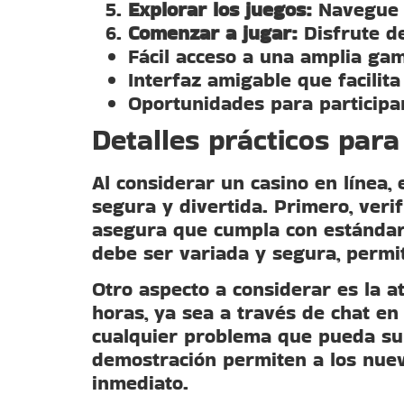
Explorar los juegos:
Navegue p
Comenzar a jugar:
Disfrute d
Fácil acceso a una amplia ga
Interfaz amigable que facilita
Oportunidades para participa
Detalles prácticos para
Al considerar un casino en línea,
segura y divertida. Primero, veri
asegura que cumpla con estándare
debe ser variada y segura, permit
Otro aspecto a considerar es la a
horas, ya sea a través de chat en
cualquier problema que pueda sur
demostración permiten a los nuevo
inmediato.