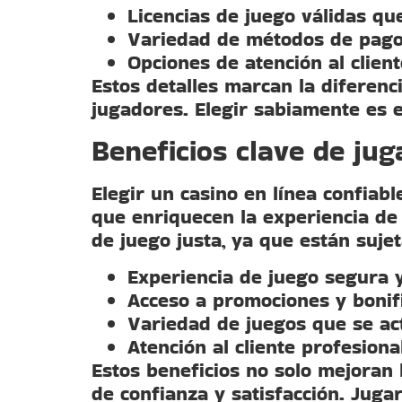
Licencias de juego válidas qu
Variedad de métodos de pag
Opciones de atención al client
Estos detalles marcan la diferenc
jugadores. Elegir sabiamente es e
Beneficios clave de jug
Elegir un casino en línea confiab
que enriquecen la experiencia de 
de juego justa, ya que están suje
Experiencia de juego segura y
Acceso a promociones y bonifi
Variedad de juegos que se ac
Atención al cliente profesional
Estos beneficios no solo mejoran
de confianza y satisfacción. Juga