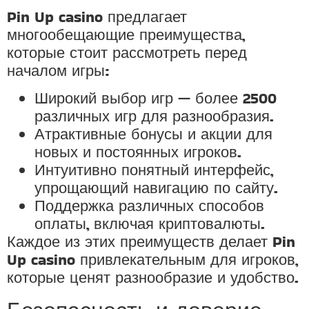
Pin Up casino предлагает
многообещающие преимущества,
которые стоит рассмотреть перед
началом игры:
Широкий выбор игр — более 2500
различных игр для разнообразия.
Атрактивные бонусы и акции для
новых и постоянных игроков.
Интуитивно понятный интерфейс,
упрощающий навигацию по сайту.
Поддержка различных способов
оплаты, включая криптовалюты.
Каждое из этих преимуществ делает Pin
Up casino привлекательным для игроков,
которые ценят разнообразие и удобство.