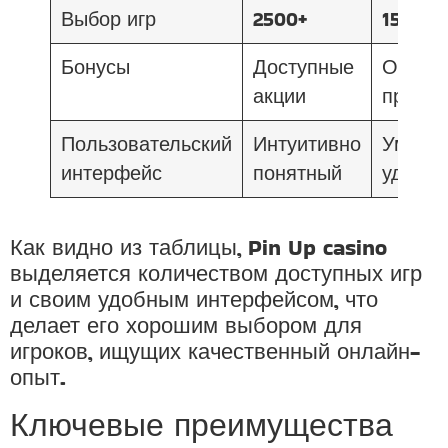
Выбор игр
2500+
1500+
Бонусы
Доступные
Огран
акции
предл
Пользовательский
Интуитивно
Умере
интерфейс
понятный
удобн
Как видно из таблицы, Pin Up casino
выделяется количеством доступных игр
и своим удобным интерфейсом, что
делает его хорошим выбором для
игроков, ищущих качественный онлайн-
опыт.
Ключевые преимущества