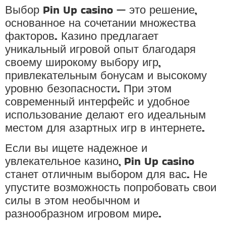
Выбор Pin Up casino — это решение,
основанное на сочетании множества
факторов. Казино предлагает
уникальный игровой опыт благодаря
своему широкому выбору игр,
привлекательным бонусам и высокому
уровню безопасности. При этом
современный интерфейс и удобное
использование делают его идеальным
местом для азартных игр в интернете.
Если вы ищете надежное и
увлекательное казино, Pin Up casino
станет отличным выбором для вас. Не
упустите возможность попробовать свои
силы в этом необычном и
разнообразном игровом мире.