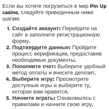
Если вы хотите погрузиться в мир Pin Up
casino, следуйте приведенным ниже
шагам:
Создайте аккаунт:
Перейдите на
сайт и заполните регистрационную
форму.
Подтвердите данные:
Пройдите
процесс верификации, предоставив
необходимые документы.
Пополните счет:
Выберите удобный
метод оплаты и внесите депозит.
Выберите игру:
Просмотрите
доступные игры и выберите ту,
которая вам нравится.
Начните играть:
Ознакомьтесь с
правилами и начните свою игру.